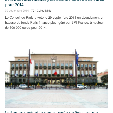
93
pour 2014
30 septembre 2014 -
75
-
Collectivités
94
Le Conseil de Paris a voté le 29 septembre 2014 un abondement en
95
hausse du fonds Paris finance plus, géré par BPI France, à hauteur
de 500 000 euros pour 2014.
La Semap devient le « bras armé » de Poissy sur le