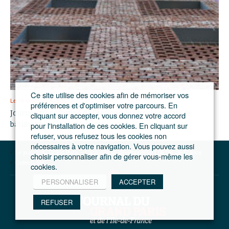
Ce site utilise des cookies afin de mémoriser vos
Le 16 septembre 2026
préférences et d'optimiser votre parcours. En
Journée francilienne de l’économie circulaire dans le
cliquant sur accepter, vous donnez votre accord
pour l'installation de ces cookies. En cliquant sur
bâtiment et l’aménagement
refuser, vous refusez tous les cookies non
nécessaires à votre navigation. Vous pouvez aussi
Le journal du Grand Paris – L'actualité du développement de l'Ile-de-France
choisir personnaliser afin de gérer vous-même les
Collectivités
cookies.
PERSONNALISER
ACCEPTER
REFUSER