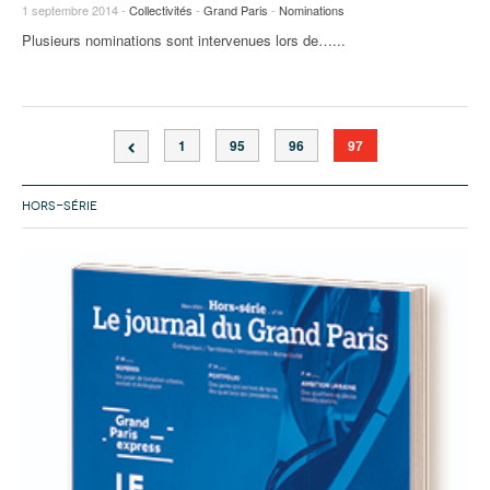
1 septembre 2014 -
Collectivités
-
Grand Paris
-
Nominations
Plusieurs nominations sont intervenues lors de…...
1
95
96
97
HORS-SÉRIE