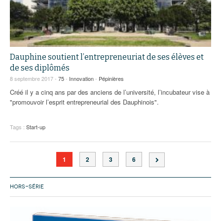
Dauphine soutient l’entrepreneuriat de ses élèves et
de ses diplômés
8 septembre 2017 -
75
-
Innovation
-
Pépinières
Créé il y a cinq ans par des anciens de l’université, l’incubateur vise à
"promouvoir l’esprit entrepreneurial des Dauphinois".
Tags :
Start-up
1
2
3
6
HORS-SÉRIE