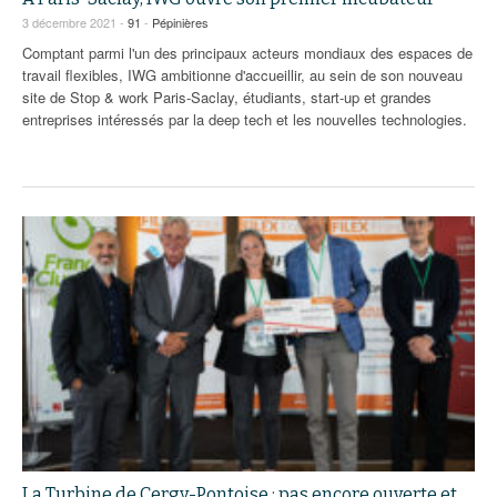
93
3 décembre 2021 -
91
-
Pépinières
94
Comptant parmi l'un des principaux acteurs mondiaux des espaces de
travail flexibles, IWG ambitionne d'accueillir, au sein de son nouveau
95
site de Stop & work Paris-Saclay, étudiants, start-up et grandes
entreprises intéressés par la deep tech et les nouvelles technologies.
La Turbine de Cergy-Pontoise : pas encore ouverte et