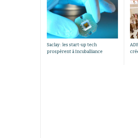
Saclay : les start-up tech
ADP
prospèrent à Incuballiance
cré