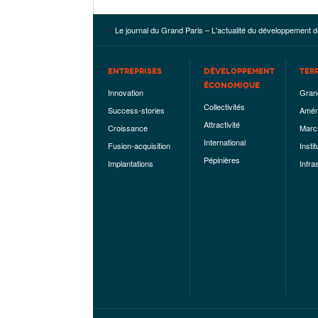
Le journal du Grand Paris – L'actualité du développement d
ENTREPRISES
DÉVELOPPEMENT
TER
ÉCONOMIQUE
Innovation
Gran
Collectivités
Success-stories
Amén
Attractivité
Croissance
Marc
International
Fusion-acquisition
Instit
Pépinières
Implantations
Infra