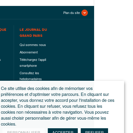
Plan du site
QUE
LE JOURNAL DU
GRAND PARIS
Qui sommes nous
Abonnement
s
Téléchargez l’appli
smartphone
Consultez les
hebdomadaires
déjà parus
Ce site utilise des cookies afin de mémoriser vos
Les hors-séries
préférences et d'optimiser votre parcours. En cliquant sur
accepter, vous donnez votre accord pour l'installation de ces
Mentions légales
cookies. En cliquant sur refuser, vous refusez tous les
Conditions
cookies non nécessaires à votre navigation. Vous pouvez
générales de
aussi choisir personnaliser afin de gérer vous-même les
ventes
cookies.
PERSONNALISER
ACCEPTER
REFUSER