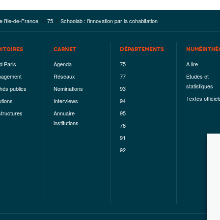
e l'Ile-de-France
75
Schoolab : l’innovation par la cohabitation
RITOIRES
CARNET
DÉPARTEMENTS
NUMÉRITHÈ
d Paris
Agenda
75
A lire
agement
Réseaux
77
Etudes et
statistiques
hés publics
Nominations
93
Textes officiel
utions
Interviews
94
structures
Annuaire
95
institutions
78
91
92