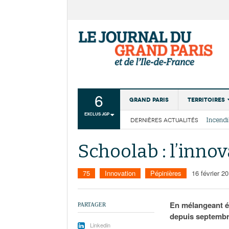
6
Grand Paris
Territoires
EXCLUS JGP
DERNIÈRES ACTUALITÉS
Aménagemen
La Cais
Collectivité
Les cou
Schoolab : l’innov
Institutions
Services urb
75
Innovation
Pépinières
16 février 2
En mélangeant ét
PARTAGER
depuis septembre
Linkedin