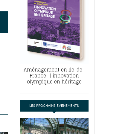
, ABF, ZAC : F. Vauglin détaille sa
- 17
e pour l’urbanisme parisien
es pour
nvier 2026
dres de la tech et de la finance
-
 publie un
 marché de la location de luxe
- 19
didats
us d'articles
Aménagement en Ile-de-
France : l’innovation
olympique en héritage
LES PROCHAINS ÉVÉNEMENTS