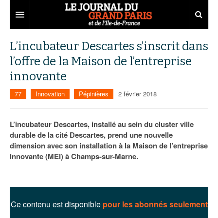
Grand Paris
L’incubateur Descartes s’inscrit dans
l’offre de la Maison de l’entreprise
Territoires
innovante
Entreprises
Aménagement
77
Innovation
Pépinières
2 février 2018
Départements
Collectivités
Développement économique
Carnet
Institutions
Emploi
75
L’incubateur Descartes, installé au sein du cluster ville
durable de la cité Descartes, prend une nouvelle
Les Assises du Grand Paris
Services urbains
Attractivité
77
Nominations
dimension avec son installation à la Maison de l’entreprise
innovante (MEI) à Champs-sur-Marne.
Le podcast
Innovation
78
Portraits
Éditions précédentes
Transport
91
Agenda
Ecouter les épisodes
Marchés publics
92
Lire les résumés
Ce contenu est disponible
pour les abonnés seulement