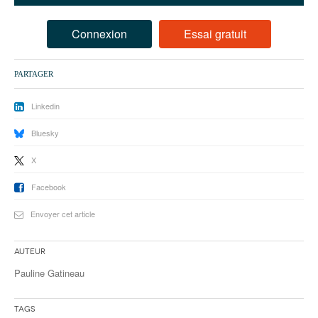
93
94
Connexion
Essai gratuit
95
PARTAGER
Linkedin
Bluesky
X
Facebook
Envoyer cet article
Auteur
Pauline Gatineau
Tags