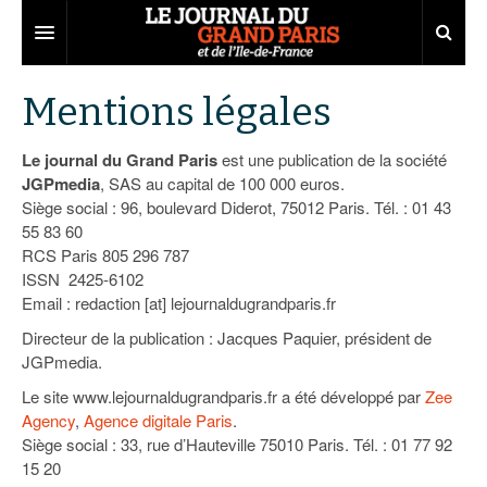
Grand Paris
Mentions légales
Territoires
Le journal du Grand Paris
est une publication de la société
Entreprises
Aménagement
JGPmedia
, SAS au capital de 100 000 euros.
Siège social : 96, boulevard Diderot, 75012 Paris. Tél. : 01 43
Départements
Collectivités
Développement économique
55 83 60
RCS Paris 805 296 787
Carnet
Institutions
Emploi
75
ISSN 2425-6102
Email : redaction [at] lejournaldugrandparis.fr
Les Assises du Grand Paris
Services urbains
Attractivité
77
Nominations
Directeur de la publication : Jacques Paquier, président de
Le podcast
Innovation
78
Portraits
Éditions précédentes
JGPmedia.
Le site www.lejournaldugrandparis.fr a été développé par
Zee
Transport
91
Agenda
Ecouter les épisodes
Agency
,
Agence digitale Paris
.
Siège social : 33, rue d’Hauteville 75010 Paris. Tél. : 01 77 92
Marchés publics
92
Lire les résumés
15 20