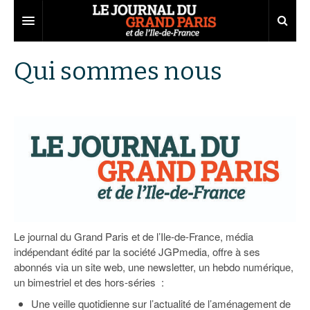
Grand Paris
Qui sommes nous
Territoires
Entreprises
Aménagement
Départements
Collectivités
Développement économique
Carnet
Institutions
Emploi
75
Les Assises du Grand Paris
Services urbains
Attractivité
77
Nominations
Le podcast
Innovation
78
Portraits
Éditions précédentes
Le journal du Grand Paris et de l’Ile-de-France, média
indépendant édité par la société JGPmedia, offre à ses
Transport
91
Agenda
Ecouter les épisodes
abonnés via un site web, une newsletter, un hebdo numérique,
un bimestriel et des hors-séries :
Marchés publics
92
Lire les résumés
Une veille quotidienne sur l’actualité de l’aménagement de