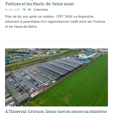
93
Yvelines et les Hauts-de-Seine aussi
8 juillet 2026 -
78
-
92
-
Collectivités
94
Près de dix ans après sa création, l’EPI 78/92 va disparaître,
refermant la parenthèse d’un rapprochement inédit entre les Yvelines
95
et les Hauts-de-Seine.
À Thiverval-Grignon, Sepur met en œuvre sa stratégie