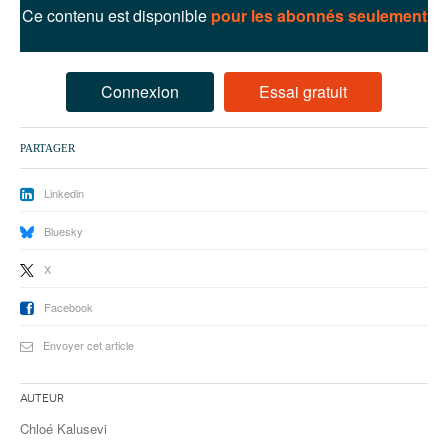
93
Ce contenu est disponible
pour les abonnés seulement
94
95
Connexion
Essai gratuit
PARTAGER
Linkedin
Bluesky
X
Facebook
Envoyer cet article
Auteur
Chloé Kalusevi