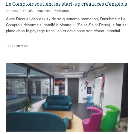
93
Le Comptoir soutient les start-up créatrices d’emplois
24 mars 2017 -
93
-
Innovation
-
Pépinières
94
Avec l’accueil début 2017 de sa quatrième promotion, l’incubateur Le
Comptoir, désormais installé à Montreuil (Seine-Saint-Denis), a fait sa
95
place dans le paysage francilien et développe son réseau mondial.
Tags :
Start-up