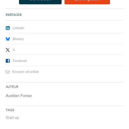
93
94
PARTAGER
95
Linkedin
Bluesky
X
Facebook
Envoyer cet article
Auteur
Aurélien Fontan
Tags
Start-up