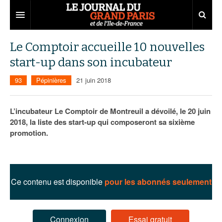
Grand Paris
Le Comptoir accueille 10 nouvelles
start-up dans son incubateur
Territoires
93
Pépinières
21 juin 2018
Entreprises
Aménagement
Départements
Collectivités
Développement économique
L’incubateur Le Comptoir de Montreuil a dévoilé, le 20 juin
2018, la liste des start-up qui composeront sa sixième
Carnet
Institutions
Emploi
75
promotion.
Les Assises du Grand Paris
Services urbains
Attractivité
77
Nominations
Le podcast
Innovation
78
Portraits
Éditions précédentes
Ce contenu est disponible
pour les abonnés seulement
Transport
91
Agenda
Ecouter les épisodes
Marchés publics
92
Lire les résumés
Connexion
Essai gratuit