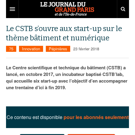
Grand Paris
Le CSTB s’ouvre aux start-up sur le
thème bâtiment et numérique
Territoires
75
Innovation
Pépinières
23 février 2018
Entreprises
Aménagement
Départements
Collectivités
Développement économique
Le Centre scientifique et technique du bâtiment (CSTB) a
lancé, en octobre 2017, un incubateur baptisé CSTB’lab,
Carnet
Institutions
Emploi
75
qui accueille six start-up avec l’objectif d’en accompagner
une trentaine d’ici à fin 2019.
Les Assises du Grand Paris
Services urbains
Attractivité
77
Nominations
Le podcast
Innovation
78
Portraits
Éditions précédentes
Transport
91
Agenda
Ecouter les épisodes
Ce contenu est disponible
pour les abonnés seulement
Marchés publics
92
Lire les résumés