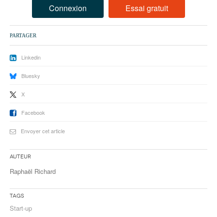
93
Connexion
Essai gratuit
94
PARTAGER
95
Linkedin
Bluesky
X
Facebook
Envoyer cet article
Auteur
Raphaël Richard
Tags
Start-up