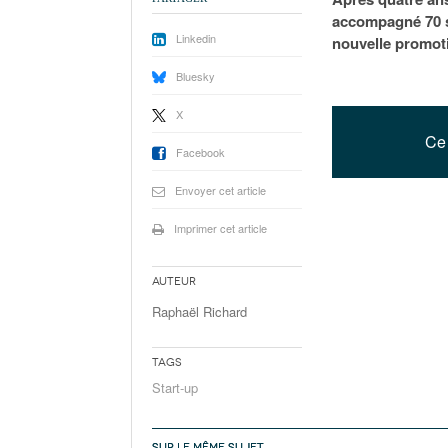
accompagné 70 st
Linkedin
nouvelle promot
Bluesky
X
Ce 
Facebook
Envoyer cet article
Imprimer cet article
Auteur
Raphaël Richard
Tags
Start-up
SUR LE MÊME SUJET