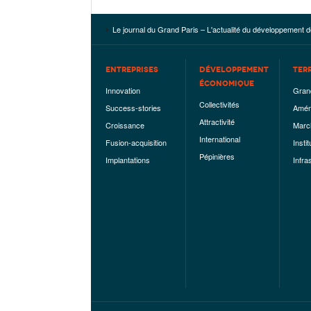
Le journal du Grand Paris – L'actualité du développement d
ENTREPRISES
DÉVELOPPEMENT
TER
ÉCONOMIQUE
Innovation
Gran
Collectivités
Success-stories
Amén
Attractivité
Croissance
Marc
International
Fusion-acquisition
Instit
Pépinières
Implantations
Infra