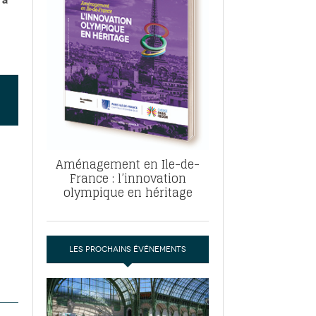
, ABF, ZAC : F. Vauglin détaille sa
- 17
e pour l’urbanisme parisien
es pour
nvier 2026
dres de la tech et de la finance
-
 publie un
 marché de la location de luxe
- 19
didats
us d'articles
Aménagement en Ile-de-
France : l’innovation
olympique en héritage
LES PROCHAINS ÉVÉNEMENTS