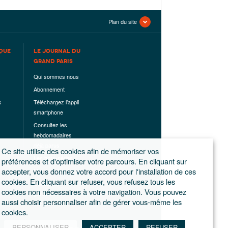
Plan du site
QUE
LE JOURNAL DU
GRAND PARIS
Qui sommes nous
Abonnement
s
Téléchargez l’appli
smartphone
Consultez les
hebdomadaires
déjà parus
Ce site utilise des cookies afin de mémoriser vos
Les hors-séries
préférences et d'optimiser votre parcours. En cliquant sur
accepter, vous donnez votre accord pour l'installation de ces
Mentions légales
cookies. En cliquant sur refuser, vous refusez tous les
Conditions
cookies non nécessaires à votre navigation. Vous pouvez
générales de
aussi choisir personnaliser afin de gérer vous-même les
ventes
cookies.
PERSONNALISER
ACCEPTER
REFUSER