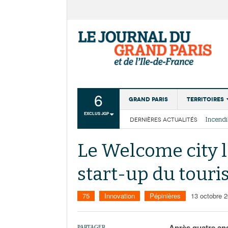
6
Grand Paris
Territoires
EXCLUS JGP
DERNIÈRES ACTUALITÉS
Aménagemen
La Cais
Collectivité
Les cou
Le Welcome city l
Institutions
start-up du tour
Services urb
75
Innovation
Pépinières
13 octobre 
Après quatre ans
PARTAGER