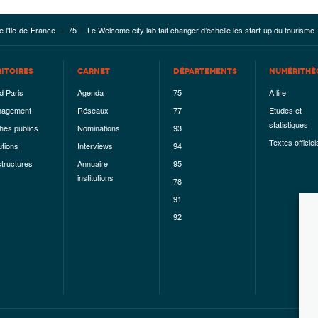
e l'Ile-de-France
75
Le Welcome city lab fait changer d’échelle les start-up du tourisme
RITOIRES
CARNET
DÉPARTEMENTS
NUMÉRITHÈ
d Paris
Agenda
75
A lire
agement
Réseaux
77
Etudes et
statistiques
hés publics
Nominations
93
Textes officiel
utions
Interviews
94
structures
Annuaire
95
institutions
78
91
92