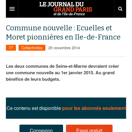
Grand Paris
Commune nouvelle : Ecuelles et
Moret pionnières en Ile-de-France
Territoires
77
Collectivités
25 novembre 2014
Entreprises
Aménagement
Départements
Collectivités
Développement économique
Les deux communes de Seine-et-Marne devraient créer
une commune nouvelle au 1er janvier 2015. Au grand
Carnet
Institutions
Emploi
75
bénéfice de leurs budgets.
Les Assises du Grand Paris
Services urbains
Attractivité
77
Nominations
Le podcast
Innovation
78
Portraits
Éditions précédentes
Ce contenu est disponible
pour les abonnés seulement
Transport
91
Agenda
Ecouter les épisodes
Marchés publics
92
Lire les résumés
Connexion
Essai gratuit