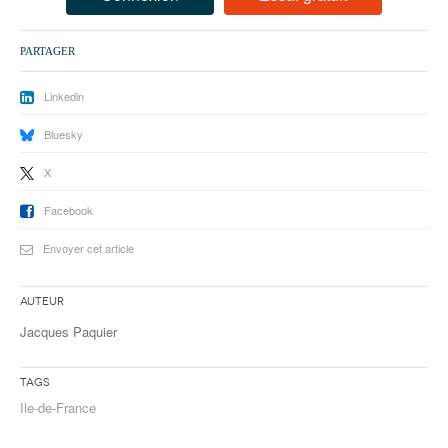
93
94
PARTAGER
95
Linkedin
Bluesky
X
Facebook
Envoyer cet article
Auteur
Jacques Paquier
Tags
Ile-de-France