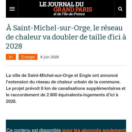
Grand Paris
À Saint-Michel-sur-Orge, le réseau
de chaleur va doubler de taille d’ici à
Territoires
2028
Entreprises
Aménagement
91
Energie
8 juin 2026
Départements
Collectivités
Développement économique
Carnet
Institutions
Emploi
75
La ville de Saint-Michel-sur-Orge et Engie ont annoncé
l'extension du réseau de chaleur urbain de la commune.
Les Assises du Grand Paris
Services urbains
Attractivité
77
Nominations
Le projet prévoit 8 km de canalisations supplémentaires et
le raccordement de 2 800 équivalents-logements d'ici à
Le podcast
Innovation
78
Portraits
Éditions précédentes
2028.
Transport
91
Agenda
Ecouter les épisodes
Marchés publics
92
Lire les résumés
Ce contenu est disponible
pour les abonnés seulement