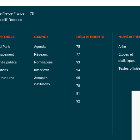
e l'Ile-de-France
78
positif Rebonds
RITOIRES
CARNET
DÉPARTEMENTS
NUMÉRITHÈ
d Paris
Agenda
75
A lire
agement
Réseaux
77
Etudes et
statistiques
hés publics
Nominations
93
Textes officiel
utions
Interviews
94
structures
Annuaire
95
institutions
78
91
92