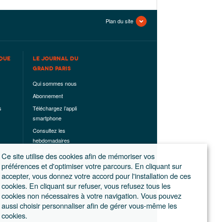
Plan du site
QUE
LE JOURNAL DU
GRAND PARIS
Qui sommes nous
Abonnement
s
Téléchargez l’appli
smartphone
Consultez les
hebdomadaires
déjà parus
Ce site utilise des cookies afin de mémoriser vos
Les hors-séries
préférences et d'optimiser votre parcours. En cliquant sur
accepter, vous donnez votre accord pour l'installation de ces
Mentions légales
cookies. En cliquant sur refuser, vous refusez tous les
Conditions
cookies non nécessaires à votre navigation. Vous pouvez
générales de
aussi choisir personnaliser afin de gérer vous-même les
ventes
cookies.