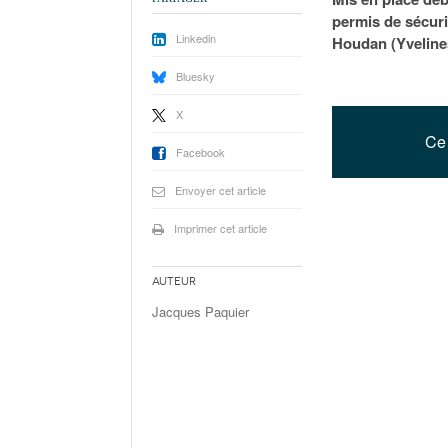
permis de sécuri
Linkedin
Houdan (Yvelines
Bluesky
X
Ce 
Facebook
Envoyer cet article
Imprimer cet article
Auteur
Jacques Paquier