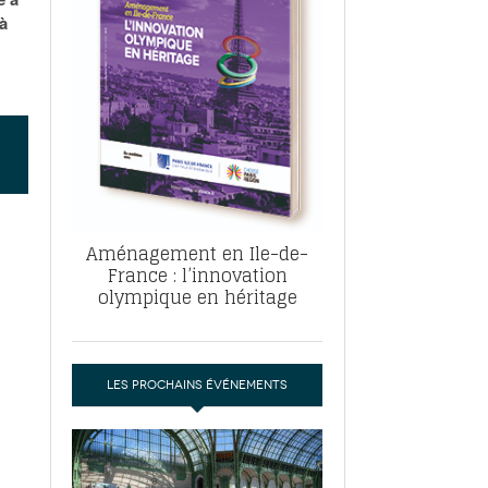
, ABF, ZAC : F. Vauglin détaille sa
à
- 17
e pour l’urbanisme parisien
es pour
nvier 2026
dres de la tech et de la finance
-
 publie un
 marché de la location de luxe
- 19
didats
us d'articles
Aménagement en Ile-de-
France : l’innovation
olympique en héritage
LES PROCHAINS ÉVÉNEMENTS