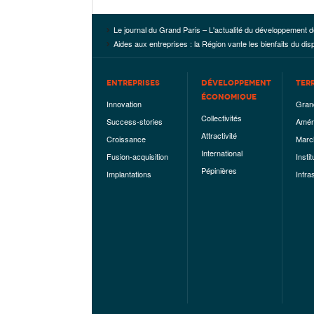
Le journal du Grand Paris – L'actualité du développement d
Aides aux entreprises : la Région vante les bienfaits du dis
ENTREPRISES
DÉVELOPPEMENT
TER
ÉCONOMIQUE
Innovation
Gran
Collectivités
Success-stories
Amén
Attractivité
Croissance
Marc
International
Fusion-acquisition
Instit
Pépinières
Implantations
Infra