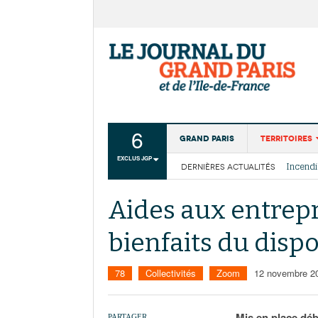
6
Grand Paris
Territoires
EXCLUS JGP
DERNIÈRES ACTUALITÉS
Aménagemen
La Cais
Collectivité
Les cou
Aides aux entrepri
Institutions
bienfaits du disp
Services urb
78
Collectivités
Zoom
12 novembre 2
Mis en place débu
PARTAGER