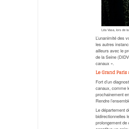
Léa Vasa, lors de l
L’unanimité des v
les autres instanc
ailleurs avec le p
de la Seine (DIDV
canaux ».
Le Grand Paris 
Fort d’un diagnost
canaux, comme le
prochainement en
Rendre l’ensemble 
Le département d
bidirectionnelles
prolongement de c
constitue un enje