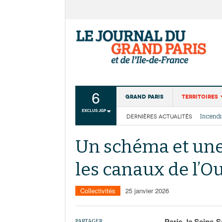
6
Grand Paris
Territoires
EXCLUS JGP
DERNIÈRES ACTUALITÉS
Aménagemen
La Cais
Collectivité
Les cou
Un schéma et une
Institutions
les canaux de l’O
Services urb
Collectivités
25 janvier 2026
Paris, la Seine-
PARTAGER