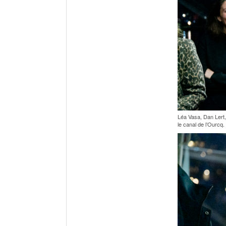
Léa Vasa, Dan Lert, 
le canal de l’Ourcq.