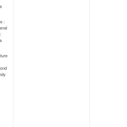
a
s :
anal
x
a
ature
mond
ondy