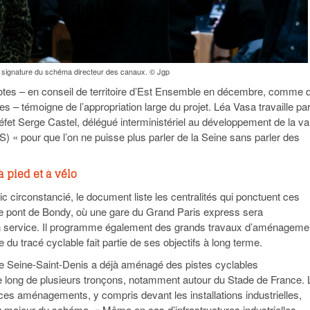
a signature du schéma directeur des canaux. © Jgp
otes – en conseil de territoire d’Est Ensemble en décembre, comme 
es – témoigne de l’appropriation large du projet. Léa Vasa travaille pa
réfet Serge Castel, délégué interministériel au développement de la va
S) « pour que l’on ne puisse plus parler de la Seine sans parler des
à pied et à vélo
ic circonstancié, le document liste les centralités qui ponctuent ces
 pont de Bondy, où une gare du Grand Paris express sera
 service. Il programme également des grands travaux d’aménageme
du tracé cyclable fait partie de ses objectifs à long terme.
e Seine-Saint-Denis a déjà aménagé des pistes cyclables
 le long de plusieurs tronçons, notamment autour du Stade de France. 
es aménagements, y compris devant les installations industrielles,
u majeur du schéma. « Même en cas d’infrastructures industrielles,