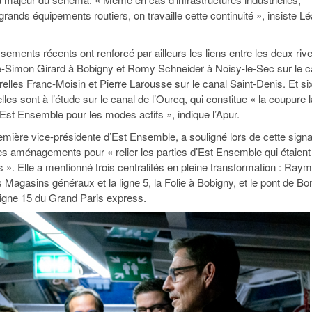
ands équipements routiers, on travaille cette continuité », insiste Lé
sements récents ont renforcé par ailleurs les liens entre les deux rive
e-Simon Girard à Bobigny et Romy Schneider à Noisy-le-Sec sur le c
elles Franc-Moisin et Pierre Larousse sur le canal Saint-Denis. Et si
les sont à l’étude sur le canal de l’Ourcq, qui constitue « la coupure l
’Est Ensemble pour les modes actifs », indique l’Apur.
remière vice-présidente d’Est Ensemble, a souligné lors de cette sign
es aménagements pour « relier les parties d’Est Ensemble qui étaient
s ». Elle a mentionné trois centralités en pleine transformation : Ray
Magasins généraux et la ligne 5, la Folie à Bobigny, et le pont de B
 ligne 15 du Grand Paris express.