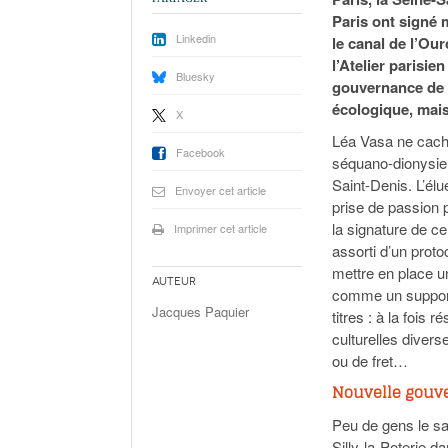
Paris ont signé 
Linkedin
le canal de l’Ou
l’Atelier parisie
Bluesky
gouvernance de 2
écologique, mais
X
Léa Vasa ne cacha
Facebook
séquano-dionysie
Saint-Denis. L’él
Envoyer cet article
prise de passion p
la signature de ce
Imprimer cet article
assorti d’un prot
mettre en place u
Auteur
comme un support 
Jacques Paquier
titres : à la fois
culturelles divers
ou de fret…
Nouvelle gouv
Peu de gens le s
Silly-la-Poterie d