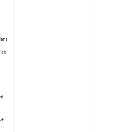
dans
r
llée
nt.
Le