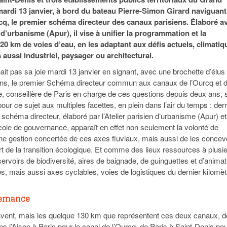
95
À Paris, les cadres de la tech et de la finance
Exclusif – Apex
janvier 2026
mardi 13 janvier, à bord du bateau Pierre-Simon Girard naviguant
-
redessinent le marché de la location de luxe
feuille de rout
rcq, le premier schéma directeur des canaux parisiens. Élaboré a
16 juillet 2026
juillet 2026
Municipales 2026 : la CCI livre 23 pist
n d’urbanisme (Apur), il vise à unifier la programmation et la
- 20 ja
relancer l’économie parisienne
0 km de voies d’eau, en les adaptant aux défis actuels, climatiq
Saint-Agne immobilier inaugure une nouvelle
À Paris, les ca
 aussi industriel, paysager ou architectural.
- 15 juillet 2026
résidence à Torcy
Municipales 2026 : la CCI de l’Essonne
redessinent le
16 juillet 2026
Cahier d’expert à destination des can
it pas sa joie mardi 13 janvier en signant, avec une brochette d’élus
Plus d'articles
janvier 2026
ns, le premier Schéma directeur commun aux canaux de l’Ourcq et 
Pl
ue, conseillère de Paris en charge de ces questions depuis deux ans, 
Plus d'articles
our ce sujet aux multiples facettes, en plein dans l’air du temps : derr
 schéma directeur, élaboré par l’Atelier parisien d’urbanisme (Apur) et
ocole de gouvernance, apparaît en effet non seulement la volonté de
ne gestion concertée de ces axes fluviaux, mais aussi de les concev
de la transition écologique. Et comme des lieux ressources à plusi
 réservoirs de biodiversité, aires de baignade, de guinguettes et d’anima
es, mais aussi axes cyclables, voies de logistiques du dernier kilomèt
ernance
avent, mais les quelque 130 km que représentent ces deux canaux, d
ans l’Aisne à Paris pour le canal de l’Ourcq, de Paris à Saint-Denis pou