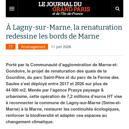
Grand Paris
À Lagny-sur-Marne, la renaturation
redessine les bords de Marne
Territoires
77
Aménagement
11 juin 2026
Entreprises
Aménagement
Départements
Collectivités
Développement économique
Porté par la Communauté d’agglomération de Marne-et-
Gondoire, le projet de renaturation des quais de la
Carnet
Institutions
Emploi
75
Gourdine, du parc Saint-Père et du parc de la Ferme des
Saules s’est déployé entre 2017 et 2026 sur plus de
Les Assises du Grand Paris
Services urbains
Attractivité
77
Nominations
44 000 m2. Menée par l’agence Praxys paysage &
Le podcast
Innovation
78
Portraits
Éditions précédentes
urbanisme, cette opération de 7,2 millions d’euros HT vise
à reconnecter la commune de Lagny-sur-Marne (Seine-et-
Transport
91
Agenda
Ecouter les épisodes
Marne) à la Marne, restaurer les continuités écologiques,
renforcer la biodiversité et adapter ces espaces au
Marchés publics
92
Lire les résumés
changement climatique.