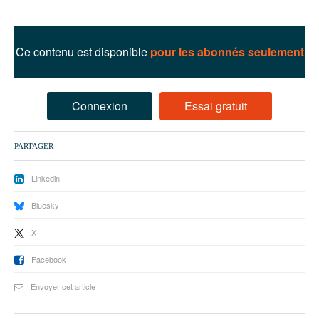
93
94
Ce contenu est disponible
pour les abonnés seulement
95
Connexion
Essai gratuit
PARTAGER
Linkedin
Bluesky
X
Facebook
Envoyer cet article