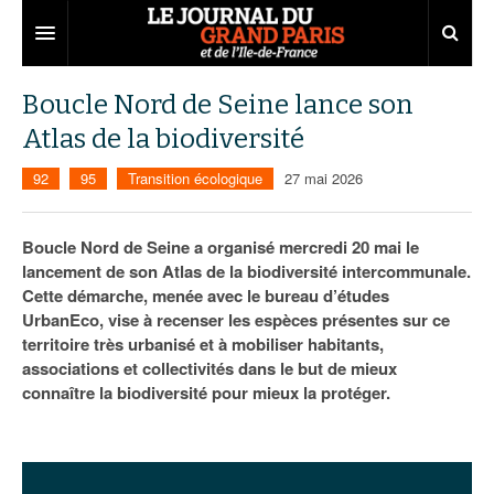
Grand Paris
Boucle Nord de Seine lance son
Atlas de la biodiversité
Territoires
92
95
Transition écologique
27 mai 2026
Entreprises
Aménagement
Départements
Collectivités
Développement économique
Boucle Nord de Seine a organisé mercredi 20 mai le
lancement de son Atlas de la biodiversité intercommunale.
Carnet
Institutions
Emploi
75
Cette démarche, menée avec le bureau d’études
UrbanEco, vise à recenser les espèces présentes sur ce
Les Assises du Grand Paris
Services urbains
Attractivité
77
Nominations
territoire très urbanisé et à mobiliser habitants,
Le podcast
Innovation
78
Portraits
Éditions précédentes
associations et collectivités dans le but de mieux
connaître la biodiversité pour mieux la protéger.
Transport
91
Agenda
Ecouter les épisodes
Marchés publics
92
Lire les résumés