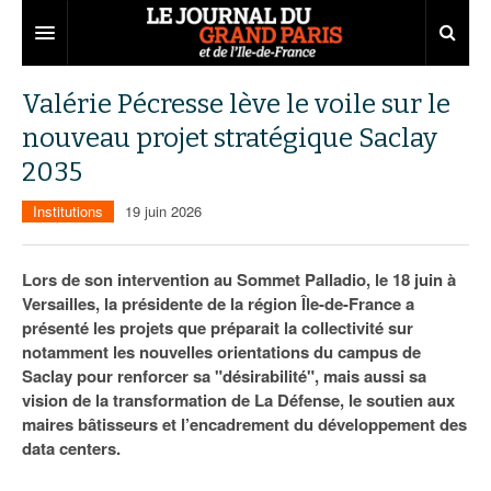
Grand Paris
Valérie Pécresse lève le voile sur le
nouveau projet stratégique Saclay
Territoires
2035
Entreprises
Aménagement
Institutions
19 juin 2026
Départements
Collectivités
Développement économique
Carnet
Institutions
Emploi
75
Lors de son intervention au Sommet Palladio, le 18 juin à
Versailles, la présidente de la région Île-de-France a
Les Assises du Grand Paris
Services urbains
Attractivité
77
Nominations
présenté les projets que préparait la collectivité sur
notamment les nouvelles orientations du campus de
Le podcast
Innovation
78
Portraits
Éditions précédentes
Saclay pour renforcer sa "désirabilité", mais aussi sa
vision de la transformation de La Défense, le soutien aux
Transport
91
Agenda
Ecouter les épisodes
maires bâtisseurs et l’encadrement du développement des
data centers.
Marchés publics
92
Lire les résumés