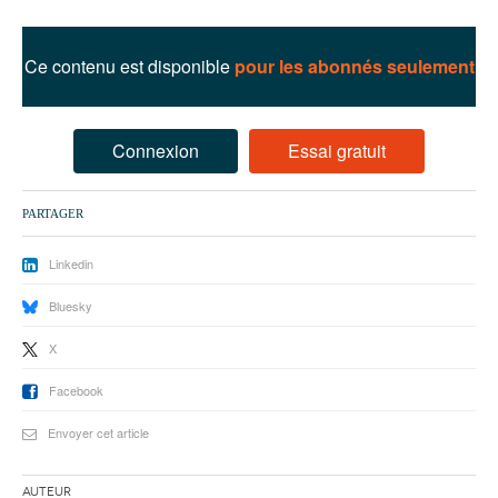
93
94
Ce contenu est disponible
pour les abonnés seulement
95
Connexion
Essai gratuit
PARTAGER
Linkedin
Bluesky
X
Facebook
Envoyer cet article
Auteur