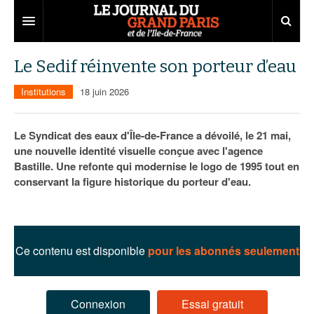
Grand Paris
Le Sedif réinvente son porteur d’eau
Territoires
Institutions
18 juin 2026
Entreprises
Aménagement
Le Syndicat des eaux d'Île-de-France a dévoilé, le 21 mai,
Départements
Collectivités
Développement économique
une nouvelle identité visuelle conçue avec l'agence
Bastille. Une refonte qui modernise le logo de 1995 tout en
Carnet
Institutions
Emploi
75
conservant la figure historique du porteur d'eau.
Les Assises du Grand Paris
Services urbains
Attractivité
77
Nominations
Le podcast
Innovation
78
Portraits
Éditions précédentes
Ce contenu est disponible
pour les abonnés seulement
Transport
91
Agenda
Ecouter les épisodes
Marchés publics
92
Lire les résumés
Connexion
Essai gratuit