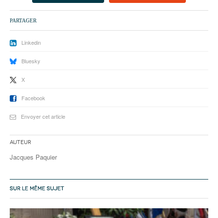
93
PARTAGER
94
95
Linkedin
Bluesky
X
Facebook
Envoyer cet article
Auteur
Jacques Paquier
SUR LE MÊME SUJET