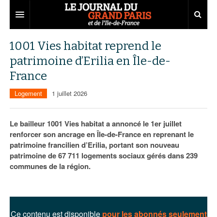
Grand Paris
1001 Vies habitat reprend le
patrimoine d’Erilia en Île-de-
Territoires
France
Entreprises
Aménagement
Logement
1 juillet 2026
Départements
Collectivités
Développement économique
Carnet
Institutions
Emploi
75
Le bailleur 1001 Vies habitat a annoncé le 1er juillet
renforcer son ancrage en Île-de-France en reprenant le
Les Assises du Grand Paris
Services urbains
Attractivité
77
Nominations
patrimoine francilien d’Erilia, portant son nouveau
patrimoine de 67 711 logements sociaux gérés dans 239
Le podcast
Innovation
78
Portraits
Éditions précédentes
communes de la région.
Transport
91
Agenda
Ecouter les épisodes
Marchés publics
92
Lire les résumés
Ce contenu est disponible
pour les abonnés seulement