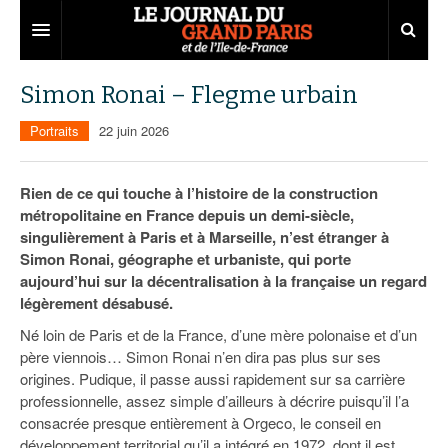
Grand Paris
Simon Ronai – Flegme urbain
Territoires
Portraits
22 juin 2026
Entreprises
Aménagement
Rien de ce qui touche à l’histoire de la construction
Départements
Collectivités
Développement économique
métropolitaine en France depuis un demi-siècle,
singulièrement à Paris et à Marseille, n’est étranger à
Carnet
Institutions
Emploi
75
Simon Ronai, géographe et urbaniste, qui porte
aujourd’hui sur la décentralisation à la française un regard
Les Assises du Grand Paris
Services urbains
Attractivité
77
Nominations
légèrement désabusé.
Le podcast
Innovation
78
Portraits
Éditions précédentes
Né loin de Paris et de la France, d’une mère polonaise et d’un
père viennois… Simon Ronai n’en dira pas plus sur ses
Transport
91
Agenda
Ecouter les épisodes
origines. Pudique, il passe aussi rapidement sur sa carrière
professionnelle, assez simple d’ailleurs à décrire puisqu’il l’a
Marchés publics
92
Lire les résumés
consacrée presque entièrement à Orgeco, le conseil en
développement territorial qu’il a intégré en 1972, dont il est