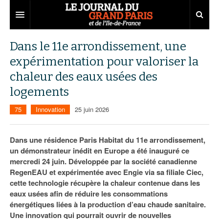
Grand Paris
Dans le 11e arrondissement, une
expérimentation pour valoriser la
Territoires
chaleur des eaux usées des
Entreprises
Aménagement
logements
Départements
Collectivités
Développement économique
75
Innovation
25 juin 2026
Carnet
Institutions
Emploi
75
Dans une résidence Paris Habitat du 11e arrondissement,
Les Assises du Grand Paris
Services urbains
Attractivité
77
Nominations
un démonstrateur inédit en Europe a été inauguré ce
mercredi 24 juin. Développée par la société canadienne
Le podcast
Innovation
78
Portraits
Éditions précédentes
RegenEAU et expérimentée avec Engie via sa filiale Ciec,
Transport
91
Agenda
Ecouter les épisodes
cette technologie récupère la chaleur contenue dans les
eaux usées afin de réduire les consommations
Marchés publics
92
Lire les résumés
énergétiques liées à la production d’eau chaude sanitaire.
Une innovation qui pourrait ouvrir de nouvelles