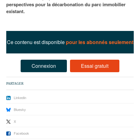
93
perspectives pour la décarbonation du parc immobilier
existant.
94
95
Ce contenu est disponible
pour les abonnés seulement
Connexion
Essai gratuit
PARTAGER
Linkedin
Bluesky
X
Facebook