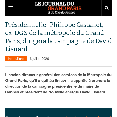
Grand Paris
Présidentielle : Philippe Castanet,
ex-DGS de la métropole du Grand
Territoires
Paris, dirigera la campagne de David
Entreprises
Aménagement
Lisnard
Départements
Collectivités
Développement économique
Institutions
6 juillet 2026
Carnet
Institutions
Emploi
75
L'ancien directeur général des services de la Métropole du
Les Assises du Grand Paris
Services urbains
Attractivité
77
Nominations
Grand Paris, qu'il a quittée fin avril, s'apprête à prendre la
direction de la campagne présidentielle du maire de
Le podcast
Innovation
78
Portraits
Éditions précédentes
Cannes et président de Nouvelle énergie David Lisnard.
Transport
91
Agenda
Ecouter les épisodes
Marchés publics
92
Lire les résumés