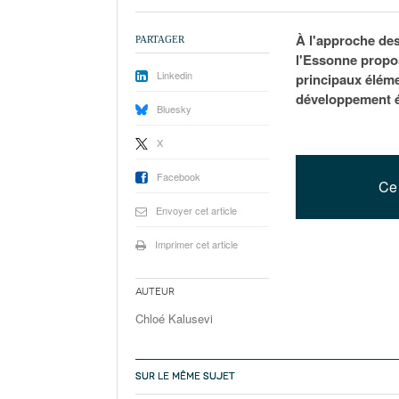
À l'approche des
PARTAGER
l'Essonne propo
Linkedin
principaux élém
développement 
Bluesky
X
Facebook
Ce 
Envoyer cet article
Imprimer cet article
Auteur
Chloé Kalusevi
SUR LE MÊME SUJET