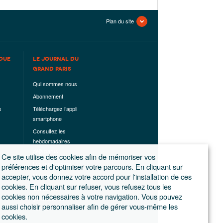
Plan du site
QUE
LE JOURNAL DU
GRAND PARIS
Qui sommes nous
Abonnement
s
Téléchargez l’appli
smartphone
Consultez les
hebdomadaires
déjà parus
Ce site utilise des cookies afin de mémoriser vos
Les hors-séries
préférences et d'optimiser votre parcours. En cliquant sur
accepter, vous donnez votre accord pour l'installation de ces
Mentions légales
cookies. En cliquant sur refuser, vous refusez tous les
Conditions
cookies non nécessaires à votre navigation. Vous pouvez
générales de
aussi choisir personnaliser afin de gérer vous-même les
ventes
cookies.