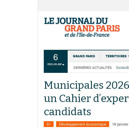
6
Grand Paris
Territoires
EXCLUS JGP
DERNIÈRES ACTUALITÉS
Aménagemen
La Cais
Collectivité
Les cou
Municipales 2026 
Institutions
un Cahier d’exper
Services urb
candidats
91
Développement économique
19 janvier