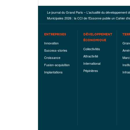
Le journal du Grand Paris – L'actualité du développement d
Municipales 2026 : la CCI de l’Essonne publie un Cahier d’
ENTREPRISES
DÉVELOPPEMENT
TER
ÉCONOMIQUE
Innovation
Gran
Collectivités
Success-stories
Amén
Attractivité
Croissance
Marc
International
Fusion-acquisition
Instit
Pépinières
Implantations
Infra