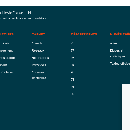
e l'Ile-de-France
91
expert à destination des candidats
RITOIRES
CARNET
DÉPARTEMENTS
NUMÉRITHÈ
d Paris
Agenda
75
A lire
agement
Réseaux
77
Etudes et
statistiques
hés publics
Nominations
93
Textes officiel
utions
Interviews
94
structures
Annuaire
95
institutions
78
91
92