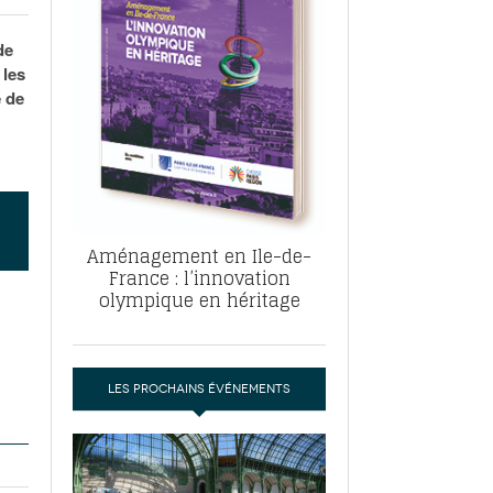
, ABF, ZAC : F. Vauglin détaille sa
- 17
e pour l’urbanisme parisien
de
es pour
 les
nvier 2026
 de
dres de la tech et de la finance
-
 publie un
 marché de la location de luxe
- 19
didats
us d'articles
Aménagement en Ile-de-
France : l’innovation
olympique en héritage
LES PROCHAINS ÉVÉNEMENTS