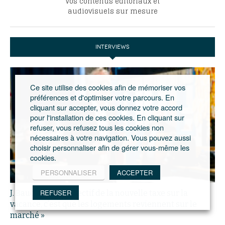
Vos contenus éditoriaux et
audiovisuels sur mesure
INTERVIEWS
Ce site utilise des cookies afin de mémoriser vos
préférences et d'optimiser votre parcours. En
cliquant sur accepter, vous donnez votre accord
pour l'installation de ces cookies. En cliquant sur
refuser, vous refusez tous les cookies non
nécessaires à votre navigation. Vous pouvez aussi
choisir personnaliser afin de gérer vous-même les
cookies.
PERSONNALISER
ACCEPTER
REFUSER
J. Baudrier : « L’objectif de la nouvelle taxe sur la
vacance, c’est que les logements reviennent sur le
marché »