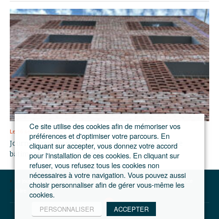
Ce site utilise des cookies afin de mémoriser vos
Le 16 septembre 2026
préférences et d'optimiser votre parcours. En
Journée francilienne de l’économie circulaire dans le
cliquant sur accepter, vous donnez votre accord
pour l'installation de ces cookies. En cliquant sur
bâtiment et l’aménagement
refuser, vous refusez tous les cookies non
nécessaires à votre navigation. Vous pouvez aussi
Le journal du Grand Paris – L'actualité du développement de l'Ile-de-France
choisir personnaliser afin de gérer vous-même les
A lire
cookies.
PERSONNALISER
ACCEPTER