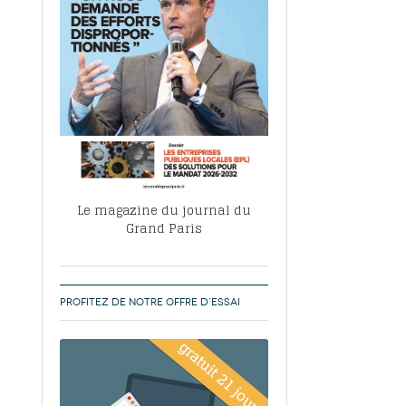
, ABF, ZAC : F. Vauglin détaille sa
- 17
e pour l’urbanisme parisien
es pour
nvier 2026
dres de la tech et de la finance
-
 publie un
 marché de la location de luxe
- 19
didats
us d'articles
Le magazine du journal du
Grand Paris
PROFITEZ DE NOTRE OFFRE D’ESSAI