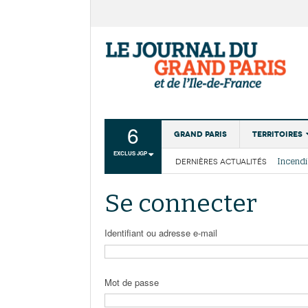
6
Grand Paris
Territoires
EXCLUS JGP
DERNIÈRES ACTUALITÉS
Aménagemen
La Cais
Collectivité
Les cou
Se connecter
Institutions
Services urb
Identifiant ou adresse e-mail
Mot de passe