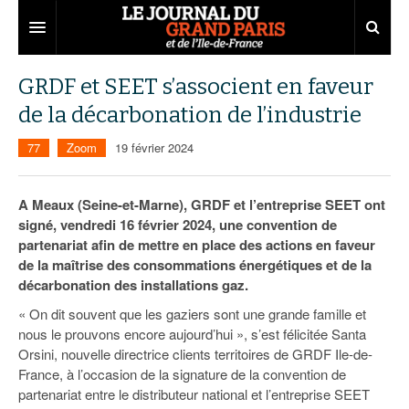
Grand Paris
GRDF et SEET s’associent en faveur
de la décarbonation de l’industrie
Territoires
77
Zoom
19 février 2024
Entreprises
Aménagement
Départements
Collectivités
Développement économique
A Meaux (Seine-et-Marne), GRDF et l’entreprise SEET ont
signé, vendredi 16 février 2024, une convention de
Carnet
Institutions
Emploi
75
partenariat afin de mettre en place des actions en faveur
de la maîtrise des consommations énergétiques et de la
Les Assises du Grand Paris
Services urbains
Attractivité
77
Nominations
décarbonation des installations gaz.
Le podcast
Innovation
78
Portraits
Éditions précédentes
« On dit souvent que les gaziers sont une grande famille et
nous le prouvons encore aujourd’hui », s’est félicitée Santa
Transport
91
Agenda
Ecouter les épisodes
Orsini, nouvelle directrice clients territoires de GRDF Ile-de-
France, à l’occasion de la signature de la convention de
Marchés publics
92
Lire les résumés
partenariat entre le distributeur national et l’entreprise SEET