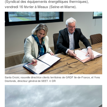
(Syndicat des équipements énergétiques thermiques),
93
vendredi 16 février à Meaux (Seine-et-Marne).
94
95
Santa Orsini, nouvelle directrice clients territoires de GRDF Ile-de-France, et Yves
Desfonds, directeur général de SEET. © DR