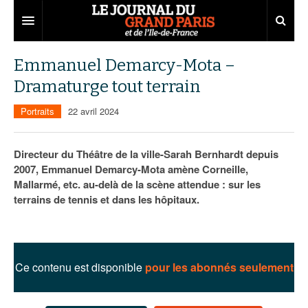
Grand Paris
Emmanuel Demarcy-Mota –
Dramaturge tout terrain
Territoires
Portraits
22 avril 2024
Entreprises
Aménagement
Départements
Collectivités
Développement économique
Directeur du Théâtre de la ville-Sarah Bernhardt depuis
2007, Emmanuel Demarcy-Mota amène Corneille,
Carnet
Institutions
Emploi
75
Mallarmé, etc. au-delà de la scène attendue : sur les
terrains de tennis et dans les hôpitaux.
Les Assises du Grand Paris
Services urbains
Attractivité
77
Nominations
Le podcast
Innovation
78
Portraits
Éditions précédentes
Transport
91
Agenda
Ecouter les épisodes
Ce contenu est disponible
pour les abonnés seulement
Marchés publics
92
Lire les résumés