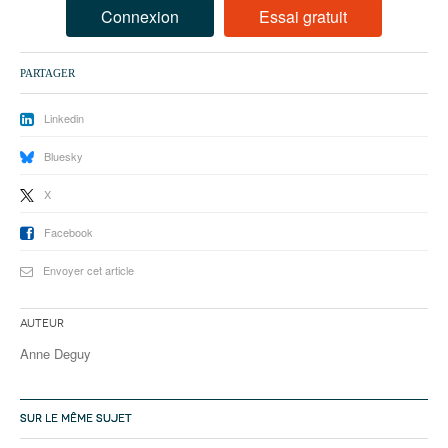
93
Connexion
Essai gratuit
94
PARTAGER
95
Linkedin
Bluesky
X
Facebook
Envoyer cet article
Auteur
Anne Deguy
SUR LE MÊME SUJET