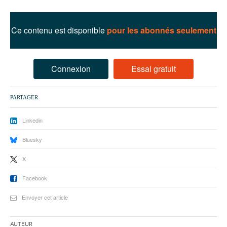
93
94
Ce contenu est disponible
pour les abonnés seulement
95
Connexion
Essai gratuit
PARTAGER
Linkedin
Bluesky
X
Facebook
Envoyer cet article
Auteur