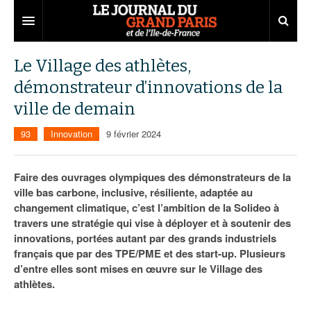
Grand Paris
Le Village des athlètes,
démonstrateur d’innovations de la
Territoires
ville de demain
Entreprises
Aménagement
93
Innovation
9 février 2024
Départements
Collectivités
Développement économique
Carnet
Institutions
Emploi
75
Faire des ouvrages olympiques des démonstrateurs de la
ville bas carbone, inclusive, résiliente, adaptée au
Les Assises du Grand Paris
Services urbains
Attractivité
77
Nominations
changement climatique, c’est l’ambition de la Solideo à
travers une stratégie qui vise à déployer et à soutenir des
Le podcast
Innovation
78
Portraits
Éditions précédentes
innovations, portées autant par des grands industriels
français que par des TPE/PME et des start-up. Plusieurs
Transport
91
Agenda
Ecouter les épisodes
d’entre elles sont mises en œuvre sur le Village des
athlètes.
Marchés publics
92
Lire les résumés