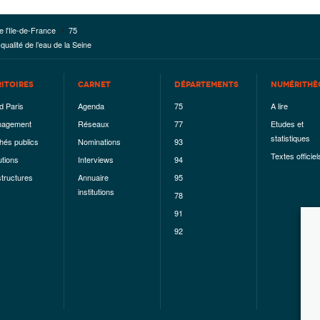
e l'Ile-de-France
75
qualité de l’eau de la Seine
RITOIRES
CARNET
DÉPARTEMENTS
NUMÉRITHÈ
d Paris
Agenda
75
A lire
agement
Réseaux
77
Etudes et
statistiques
hés publics
Nominations
93
Textes officiel
utions
Interviews
94
structures
Annuaire
95
institutions
78
91
92