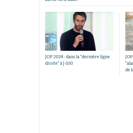
JOP 2024 : dans la "dernière ligne
JOP
droite" à J-100
"ala
de l