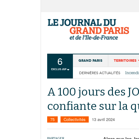
6
Grand Paris
Territoires
EXCLUS JGP
DERNIÈRES ACTUALITÉS
Aménagemen
La Cais
Collectivité
Les cou
A 100 jours des JO
Institutions
confiante sur la q
Services urb
75
Collectivités
13 avril 2024
Alors que les Jeu
PARTAGER