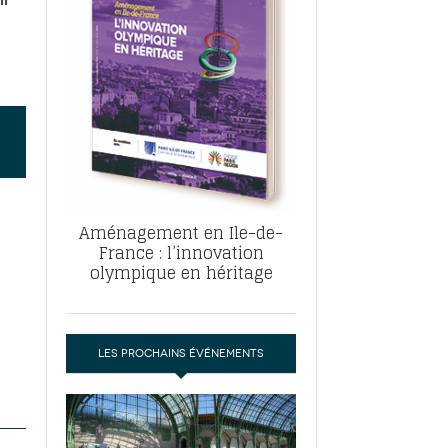
, ABF, ZAC : F. Vauglin détaille sa
- 17
e pour l’urbanisme parisien
es pour
nvier 2026
dres de la tech et de la finance
-
 publie un
 marché de la location de luxe
- 19
didats
us d'articles
Aménagement en Ile-de-
France : l’innovation
olympique en héritage
LES PROCHAINS ÉVÉNEMENTS