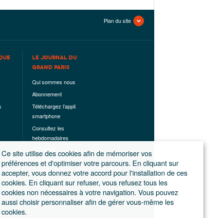
Plan du site
QUE
LE JOURNAL DU
GRAND PARIS
Qui sommes nous
Abonnement
s
Téléchargez l’appli
smartphone
Consultez les
hebdomadaires
déjà parus
Ce site utilise des cookies afin de mémoriser vos
Les hors-séries
préférences et d'optimiser votre parcours. En cliquant sur
accepter, vous donnez votre accord pour l'installation de ces
Mentions légales
cookies. En cliquant sur refuser, vous refusez tous les
Conditions
cookies non nécessaires à votre navigation. Vous pouvez
générales de
aussi choisir personnaliser afin de gérer vous-même les
ventes
cookies.