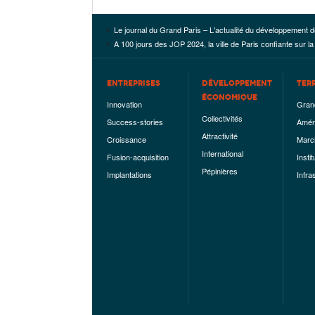
Le journal du Grand Paris – L'actualité du développement d
A 100 jours des JOP 2024, la ville de Paris confiante sur la 
ENTREPRISES
DÉVELOPPEMENT
TER
ÉCONOMIQUE
Innovation
Gran
Collectivités
Success-stories
Amén
Attractivité
Croissance
Marc
International
Fusion-acquisition
Instit
Pépinières
Implantations
Infra