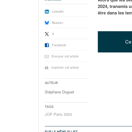
2024, transmis u
Linkedin
être dans les te
Bluesky
X
Ce 
Facebook
Envoyer cet article
Imprimer cet article
Auteur
Stéphane Duguet
Tags
JOP Paris 2024
SUR LE MÊME SUJET