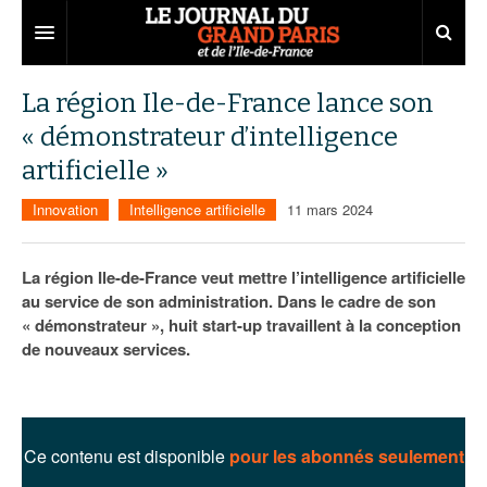
Grand Paris
La région Ile-de-France lance son
« démonstrateur d’intelligence
Territoires
artificielle »
Entreprises
Aménagement
Innovation
Intelligence artificielle
11 mars 2024
Départements
Collectivités
Développement économique
Carnet
Institutions
Emploi
75
La région Ile-de-France veut mettre l’intelligence artificielle
au service de son administration. Dans le cadre de son
Les Assises du Grand Paris
Services urbains
Attractivité
77
Nominations
« démonstrateur », huit start-up travaillent à la conception
de nouveaux services.
Le podcast
Innovation
78
Portraits
Éditions précédentes
Transport
91
Agenda
Ecouter les épisodes
Marchés publics
92
Lire les résumés
Ce contenu est disponible
pour les abonnés seulement