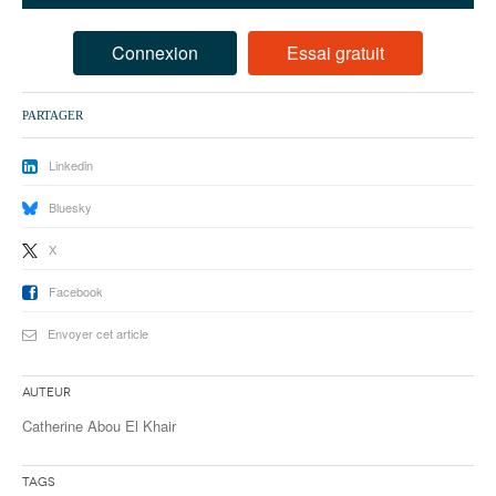
93
94
Connexion
Essai gratuit
95
PARTAGER
Linkedin
Bluesky
X
Facebook
Envoyer cet article
Auteur
Catherine Abou El Khair
Tags