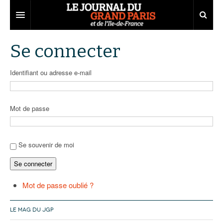
Grand Paris
Se connecter
Territoires
Identifiant ou adresse e-mail
Entreprises
Aménagement
Départements
Collectivités
Développement économique
Mot de passe
Carnet
Institutions
Emploi
75
Les Assises du Grand Paris
Services urbains
Attractivité
77
Nominations
Se souvenir de moi
Se connecter
Le podcast
Innovation
78
Portraits
Éditions précédentes
Transport
91
Agenda
Ecouter les épisodes
Mot de passe oublié ?
Marchés publics
92
Lire les résumés
LE MAG DU JGP