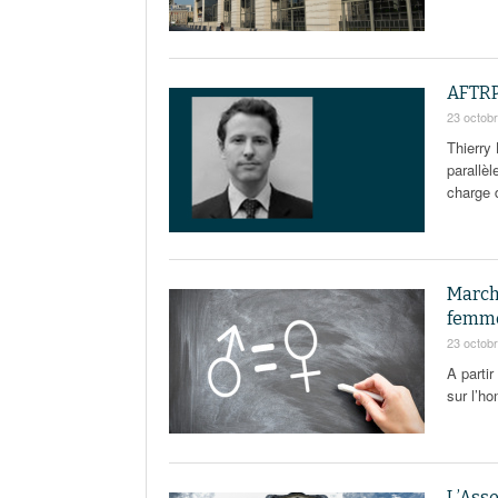
AFTRP 
23 octob
Thierry
parallè
charge 
Marché
femm
23 octob
A parti
sur l’h
L’Asse