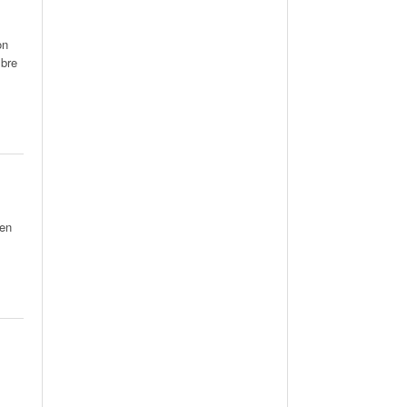
on
mbre
 en