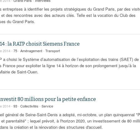
re 2014 -
Grand Paris
-
Interviews
s entreprises à identifier les projets stratégiques du Grand Paris, par des visi
s et des rencontres avec des acteurs clés. Telle est la vocation du Club des
ises du Grand Paris.
14 : la RATP choisit Siemens France
re 2014 -
75
-
Aménagement
-
Transport
 a choisi le Système d’automatisation de l’exploitation des trains (SAET) de
 France pour exploiter la ligne 14 à horizon de son prolongement jusqu’à la
 Mairie de Saint-Ouen.
investit 80 millions pour la petite enfance
re 2014 -
93
-
Collectivités
-
Service
eil général de Seine-Saint-Denis a adopté, mi-octobre, un plan quinquennal "P
et parentalité" ; lequel prévoit, à l'horizon 2020, un investissement de 80 mill
dans la création et la rénovation des structures d'accueil.