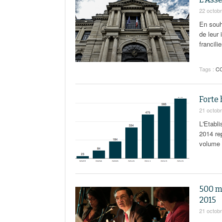
22 octob
En souh
de leur
francili
Tags :
CC
Forte 
21 octob
L'Etabli
2014 re
volume 
500 m
2015
21 octob