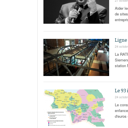
27 octob
Aider le
de site
entrepr
Ligne 
24 octob
La RATP
Siemens
station
Le 93 
24 octob
Le cons
enfance 
d'euros 