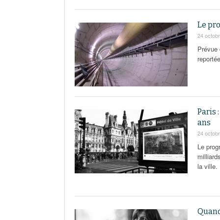
Le pro
24 octob
Prévue d
reporté
Paris 
ans
24 octob
Le prog
milliard
la ville.
Quand