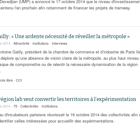
 Devedjian (UMP) a annoncé le 17 octobre 2014 que le niveau d'investissemen
maintenu l'an prochain afin notamment de financer les projets de tramway.
illy : « Une ardente nécessité de réveiller la métropole »
re 2014 -
Attractivité
-
Institutions
-
Interviews
Antoine Gailly, président de la chambre de commerce et d’industrie de Paris Il
 déplore qu’une absence de vision claire de la métropole, au plus haut niveau
risque de compromettre ou de ralentir la nécessaire dynamisation de la région
.
cès libre
-
CCI
région lab veut convertir les territoires à l’expérimentation
re 2014 -
75
-
Collectivités
-
Institutions
u d'incubateurs parisiens réunissait le 16 octobre 2014 des collectivités afin 
entifier celles intéressées pour accueillir des expérimentations.