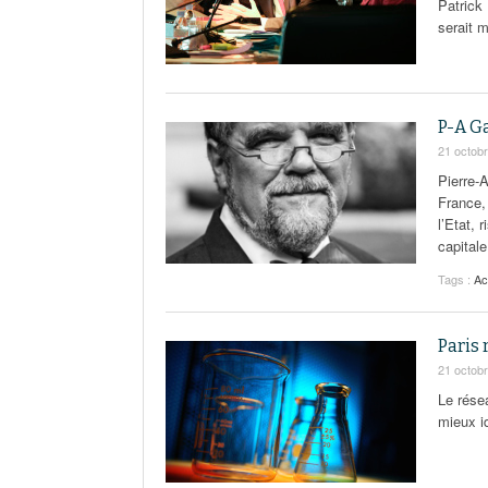
Patrick
serait 
P-A Ga
21 octob
Pierre-
France,
l’Etat, 
capitale
Tags :
Ac
Paris 
21 octob
Le résea
mieux id