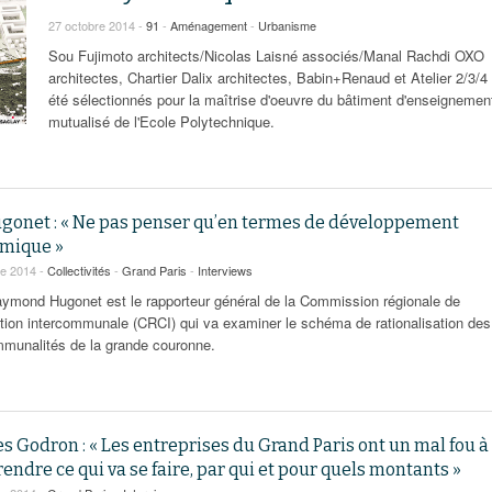
95
À Paris, les cadres de la tech et de la finance
Exclusif – Apex
janvier 2026
27 octobre 2014 -
91
-
Aménagement
-
Urbanisme
-
redessinent le marché de la location de luxe
feuille de rout
Sou Fujimoto architects/Nicolas Laisné associés/Manal Rachdi OXO
16 juillet 2026
juillet 2026
Municipales 2026 : la CCI livre 23 pist
architectes, Chartier Dalix architectes, Babin+Renaud et Atelier 2/3/4
- 20 ja
relancer l’économie parisienne
été sélectionnés pour la maîtrise d'oeuvre du bâtiment d'enseignemen
Saint-Agne immobilier inaugure une nouvelle
À Paris, les ca
mutualisé de l'Ecole Polytechnique.
- 15 juillet 2026
résidence à Torcy
Municipales 2026 : la CCI de l’Essonne
redessinent le
16 juillet 2026
Cahier d’expert à destination des can
Plus d'articles
janvier 2026
Pl
Plus d'articles
ugonet : « Ne pas penser qu’en termes de développement
mique »
re 2014 -
Collectivités
-
Grand Paris
-
Interviews
ymond Hugonet est le rapporteur général de la Commission régionale de
tion intercommunale (CRCI) qui va examiner le schéma de rationalisation des
mmunalités de la grande couronne.
s Godron : « Les entreprises du Grand Paris ont un mal fou à
ndre ce qui va se faire, par qui et pour quels montants »