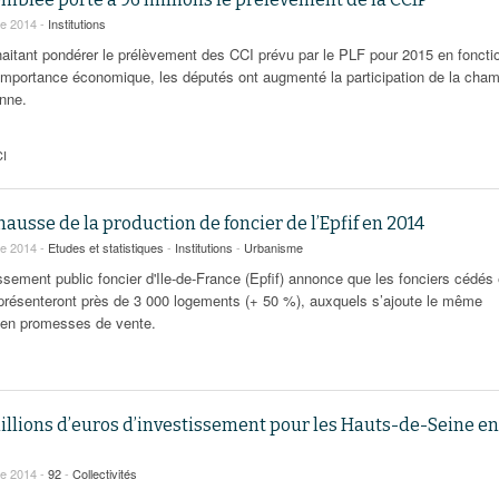
re 2014 -
Institutions
aitant pondérer le prélèvement des CCI prévu par le PLF pour 2015 en foncti
 importance économique, les députés ont augmenté la participation de la cha
enne.
I
hausse de la production de foncier de l’Epfif en 2014
re 2014 -
Etudes et statistiques
-
Institutions
-
Urbanisme
ssement public foncier d'Ile-de-France (Epfif) annonce que les fonciers cédés
présenteront près de 3 000 logements (+ 50 %), auxquels s’ajoute le même
en promesses de vente.
illions d’euros d’investissement pour les Hauts-de-Seine en
re 2014 -
92
-
Collectivités