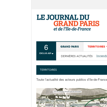
6
Grand Paris
Territoires
EXCLUS JGP
DERNIÈRES ACTUALITÉS
Aménagemen
La Cais
Collectivité
Les cou
TERRITOIRES
Institutions
Toute l’actualité des acteurs publics d’Ile-de-Franc
Services urb