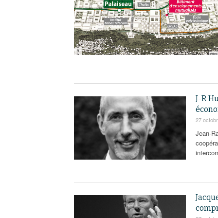
J-R H
écono
27 octob
Jean-Ra
coopéra
interco
Jacque
compre