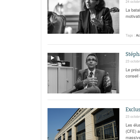
24 octob
La bata
motivat
Tags :
Ac
Stépha
23 octob
Le prés
conseil 
Exclus
23 octob
Les élus
(CFE) a
massive