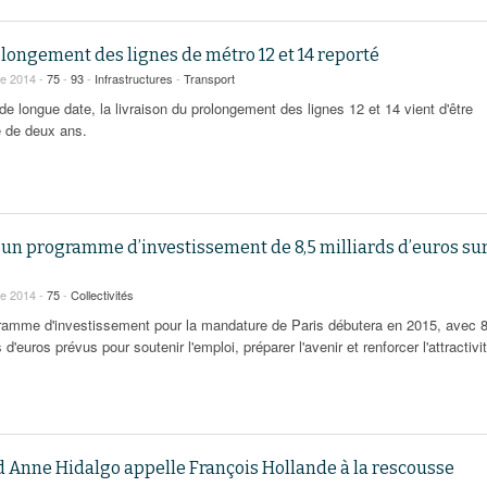
longement des lignes de métro 12 et 14 reporté
re 2014 -
75
-
93
-
Infrastructures
-
Transport
e longue date, la livraison du prolongement des lignes 12 et 14 vient d'être
e de deux ans.
: un programme d’investissement de 8,5 milliards d’euros sur
re 2014 -
75
-
Collectivités
ramme d'investissement pour la mandature de Paris débutera en 2015, avec 8
s d'euros prévus pour soutenir l'emploi, préparer l'avenir et renforcer l'attractivi
 Anne Hidalgo appelle François Hollande à la rescousse