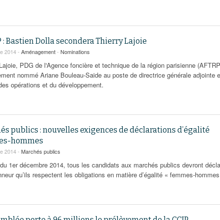
: Bastien Dolla secondera Thierry Lajoie
re 2014 -
Aménagement
-
Nominations
 Lajoie, PDG de l'Agence foncière et technique de la région parisienne (AFTRP
lement nommé Ariane Bouleau-Saide au poste de directrice générale adjointe 
des opérations et du développement.
s publics : nouvelles exigences de déclarations d’égalité
es-hommes
re 2014 -
Marchés publics
r du 1er décembre 2014, tous les candidats aux marchés publics devront décla
onneur qu’ils respectent les obligations en matière d’égalité « femmes-hommes
mblée porte à 96 millions le prélèvement de la CCIP