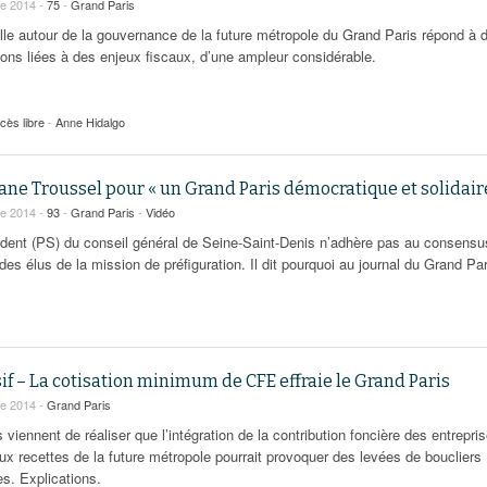
re 2014 -
75
-
Grand Paris
ille autour de la gouvernance de la future métropole du Grand Paris répond à 
ions liées à des enjeux fiscaux, d’une ampleur considérable.
cès libre
-
Anne Hidalgo
ne Troussel pour « un Grand Paris démocratique et solidair
re 2014 -
93
-
Grand Paris
-
Vidéo
ident (PS) du conseil général de Seine-Saint-Denis n’adhère pas au consensu
des élus de la mission de préfiguration. Il dit pourquoi au journal du Grand Par
if – La cotisation minimum de CFE effraie le Grand Paris
re 2014 -
Grand Paris
 viennent de réaliser que l’intégration de la contribution foncière des entrepri
ux recettes de la future métropole pourrait provoquer des levées de boucliers
s. Explications.