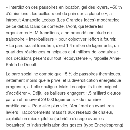
93
« Interdiction des passoires en location, gel des loyers, –50 %
d’émissions : les bailleurs ont du pain sur la planche », a
94
introduit Annabelle Ledoux (Les Grandes Idées) modératrice
95
de ce débat. Dans ce contexte, l’Aorif, qui fédère les
organismes HLM franciliens, a commandé une étude de
trajectoire « inter-bailleurs » pour objectiver l’effort à fournir.
« Le parc social francilien, c’est 1,4 million de logements, un
quart des résidences principales et 4 millions de locataires :
nos décisions pèsent sur tout l’écosystème », rappelle Anne-
Katrin Le Doeuff.
Le parc social ne compte que 15 % de passoires thermiques,
nettement moins que le privé, et la diversification énergétique
progresse, a-t-elle souligné. Mais les objectifs fixés exigent
d’accélérer ». Déjà, les bailleurs engagent 1,5 milliard d’euros
par an et rénovent 29 000 logements « de manière
ambitieuse ». Pour aller plus vite, l’Aorif met en avant trois
leviers : raccordements massifs aux réseaux de chaleur,
exploitation mieux pilotée (sobriété d’usage avec les
locataires) et industrialisation des gestes (type Energiesprong)