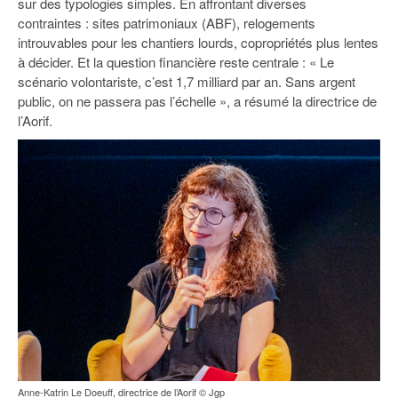
sur des typologies simples. En affrontant diverses
contraintes : sites patrimoniaux (ABF), relogements
introuvables pour les chantiers lourds, copropriétés plus lentes
à décider. Et la question financière reste centrale : « Le
scénario volontariste, c’est 1,7 milliard par an. Sans argent
public, on ne passera pas l’échelle », a résumé la directrice de
l’Aorif.
Anne-Katrin Le Doeuff, directrice de l’Aorif © Jgp