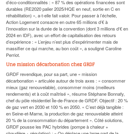
d’éco-conditionnalités : « 87 % des opérations financées sont
durables (RE2020 palier 2025/HQE en neuf, sortie en C en
réhabilitation) », a-t-elle fait valoir. Pour passer à l’échelle,
Action Logement consacre en outre 65 millions d’€ à
l’innovation sur la durée de la convention (dont 3 millions d’€ en
2024 en IDF), avec un effort de capitalisation des retours
d’expérience : « L’enjeu n’est plus d’expérimenter mais de
massifier ce qui marche, au bon coût », a souligné Caroline
Perriot.
Une mission décarbonation chez GRDF
GRDF revendique, pour sa part, une « mission
décarbonation » articulée autour de trois axes : « consommer
mieux (gaz renouvelable), consommer moins (meilleurs
rendements) et à coût maîtrisé », résume Stéphane Bonnafy,
chef du pôle résidentiel Île-de-France de GRDF. Objectif : 20 %
de gaz vert en 2030 et 100 % en 2050. « C’est déjà tangible :
en Seine-et-Marne, la production de gaz renouvelable atteint
20 % de la consommation du département ». Côté solutions,
GRDF pousse les PAC hybrides (pompe à chaleur +
chaudière + régulation) : « On déplace une large part de la