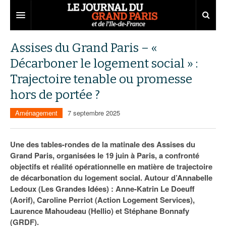
Grand Paris
Assises du Grand Paris – «
Décarboner le logement social » :
Territoires
Trajectoire tenable ou promesse
Entreprises
Aménagement
hors de portée ?
Départements
Collectivités
Développement économique
Aménagement
7 septembre 2025
Carnet
Institutions
Emploi
75
Une des tables-rondes de la matinale des Assises du
Les Assises du Grand Paris
Services urbains
Attractivité
77
Nominations
Grand Paris, organisées le 19 juin à Paris, a confronté
objectifs et réalité opérationnelle en matière de trajectoire
Le podcast
Innovation
78
Portraits
Éditions précédentes
de décarbonation du logement social. Autour d’Annabelle
Transport
91
Agenda
Ecouter les épisodes
Ledoux (Les Grandes Idées) : Anne-Katrin Le Doeuff
(Aorif), Caroline Perriot (Action Logement Services),
Marchés publics
92
Lire les résumés
Laurence Mahoudeau (Hellio) et Stéphane Bonnafy
(GRDF).