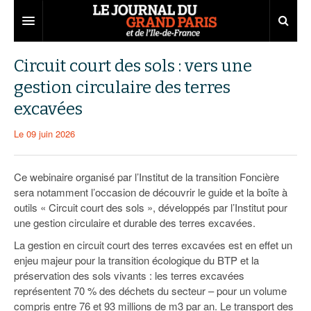
Grand Paris
Circuit court des sols : vers une
gestion circulaire des terres
Territoires
excavées
Entreprises
Aménagement
Le 09 juin 2026
Départements
Collectivités
Développement économique
Carnet
Institutions
Emploi
75
Ce webinaire organisé par l’Institut de la transition Foncière
sera notamment l’occasion de découvrir le guide et la boîte à
Les Assises du Grand Paris
Services urbains
Attractivité
77
Nominations
outils « Circuit court des sols », développés par l’Institut pour
une gestion circulaire et durable des terres excavées.
Le podcast
Innovation
78
Portraits
Éditions précédentes
La gestion en circuit court des terres excavées est en effet un
Transport
91
Agenda
Ecouter les épisodes
enjeu majeur pour la transition écologique du BTP et la
préservation des sols vivants : les terres excavées
Marchés publics
92
Lire les résumés
représentent 70 % des déchets du secteur – pour un volume
compris entre 76 et 93 millions de m3 par an. Le transport des