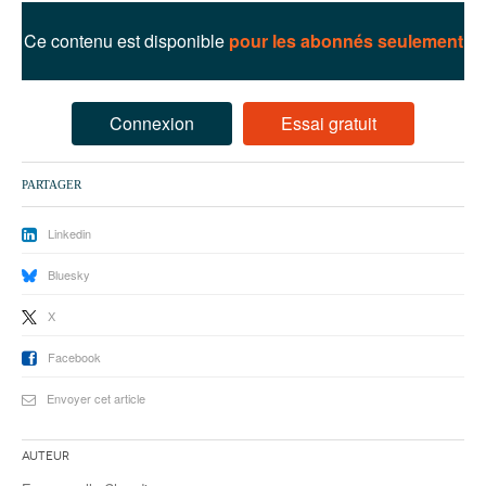
93
Ce contenu est disponible
pour les abonnés seulement
94
95
Connexion
Essai gratuit
PARTAGER
Linkedin
Bluesky
X
Facebook
Envoyer cet article
Auteur