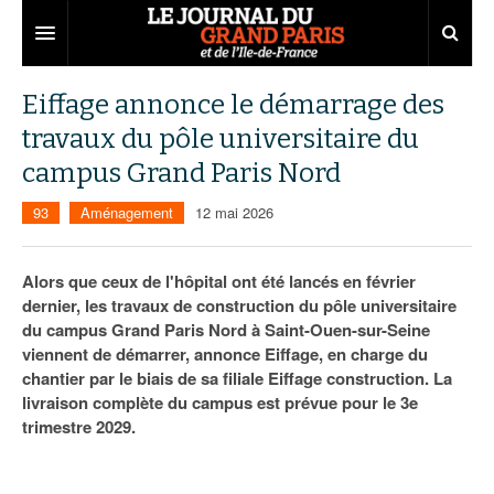
Grand Paris
Eiffage annonce le démarrage des
travaux du pôle universitaire du
Territoires
campus Grand Paris Nord
Entreprises
Aménagement
93
Aménagement
12 mai 2026
Départements
Collectivités
Développement économique
Carnet
Institutions
Emploi
75
Alors que ceux de l'hôpital ont été lancés en février
dernier, les travaux de construction du pôle universitaire
Les Assises du Grand Paris
Services urbains
Attractivité
77
Nominations
du campus Grand Paris Nord à Saint-Ouen-sur-Seine
viennent de démarrer, annonce Eiffage, en charge du
Le podcast
Innovation
78
Portraits
Éditions précédentes
chantier par le biais de sa filiale Eiffage construction. La
livraison complète du campus est prévue pour le 3e
Transport
91
Agenda
Ecouter les épisodes
trimestre 2029.
Marchés publics
92
Lire les résumés