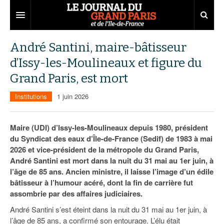
Grand Paris
André Santini, maire-bâtisseur
d’Issy-les-Moulineaux et figure du
Territoires
Grand Paris, est mort
Entreprises
Aménagement
Institutions
1 juin 2026
Départements
Collectivités
Développement économique
Carnet
Institutions
Emploi
75
Maire (UDI) d’Issy-les-Moulineaux depuis 1980, président
du Syndicat des eaux d’Île-de-France (Sedif) de 1983 à mai
Les Assises du Grand Paris
Services urbains
Attractivité
77
Nominations
2026 et vice-président de la métropole du Grand Paris,
André Santini est mort dans la nuit du 31 mai au 1er juin, à
Le podcast
Innovation
78
Portraits
Éditions précédentes
l’âge de 85 ans. Ancien ministre, il laisse l’image d’un édile
bâtisseur à l’humour acéré, dont la fin de carrière fut
Transport
91
Agenda
Ecouter les épisodes
assombrie par des affaires judiciaires.
Marchés publics
92
Lire les résumés
André Santini s’est éteint dans la nuit du 31 mai au 1er juin, à
l’âge de 85 ans, a confirmé son entourage. L’élu était