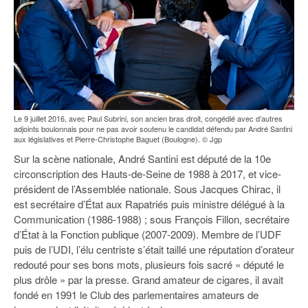
Le 9 juillet 2016, avec Paul Subrini, son ancien bras droit, congédié avec d’autres
adjoints boulonnais pour ne pas avoir soutenu le candidat défendu par André Santini
aux législatives et Pierre-Christophe Baguet (Boulogne). © Jgp
Sur la scène nationale, André Santini est député de la 10e
circonscription des Hauts-de-Seine de 1988 à 2017, et vice-
président de l’Assemblée nationale. Sous Jacques Chirac, il
est secrétaire d’État aux Rapatriés puis ministre délégué à la
Communication (1986-1988) ; sous François Fillon, secrétaire
d’État à la Fonction publique (2007-2009). Membre de l’UDF
puis de l’UDI, l’élu centriste s’était taillé une réputation d’orateur
redouté pour ses bons mots, plusieurs fois sacré « député le
plus drôle » par la presse. Grand amateur de cigares, il avait
fondé en 1991 le Club des parlementaires amateurs de