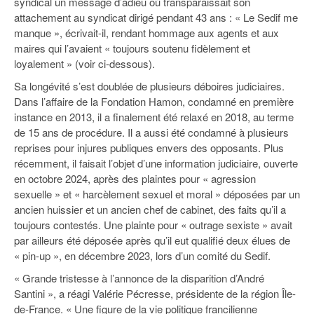
syndical un message d’adieu où transparaissait son
attachement au syndicat dirigé pendant 43 ans : « Le Sedif me
manque », écrivait-il, rendant hommage aux agents et aux
maires qui l’avaient « toujours soutenu fidèlement et
loyalement » (voir ci-dessous).
Sa longévité s’est doublée de plusieurs déboires judiciaires.
Dans l’affaire de la Fondation Hamon, condamné en première
instance en 2013, il a finalement été relaxé en 2018, au terme
de 15 ans de procédure. Il a aussi été condamné à plusieurs
reprises pour injures publiques envers des opposants. Plus
récemment, il faisait l’objet d’une information judiciaire, ouverte
en octobre 2024, après des plaintes pour « agression
sexuelle » et « harcèlement sexuel et moral » déposées par un
ancien huissier et un ancien chef de cabinet, des faits qu’il a
toujours contestés. Une plainte pour « outrage sexiste » avait
par ailleurs été déposée après qu’il eut qualifié deux élues de
« pin-up », en décembre 2023, lors d’un comité du Sedif.
« Grande tristesse à l’annonce de la disparition d’André
Santini », a réagi Valérie Pécresse, présidente de la région Île-
de-France. « Une figure de la vie politique francilienne