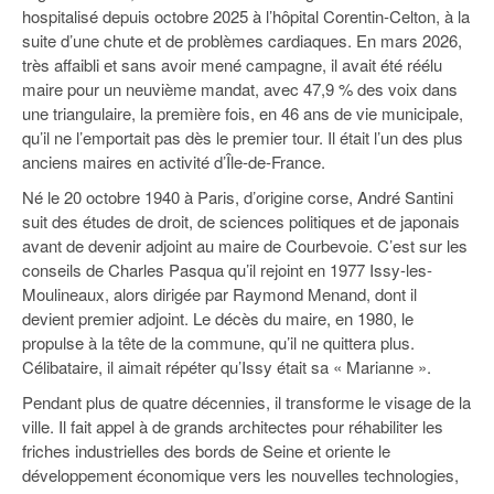
93
hospitalisé depuis octobre 2025 à l’hôpital Corentin-Celton, à la
suite d’une chute et de problèmes cardiaques. En mars 2026,
94
très affaibli et sans avoir mené campagne, il avait été réélu
maire pour un neuvième mandat, avec 47,9 % des voix dans
95
une triangulaire, la première fois, en 46 ans de vie municipale,
qu’il ne l’emportait pas dès le premier tour. Il était l’un des plus
anciens maires en activité d’Île-de-France.
Né le 20 octobre 1940 à Paris, d’origine corse, André Santini
suit des études de droit, de sciences politiques et de japonais
avant de devenir adjoint au maire de Courbevoie. C’est sur les
conseils de Charles Pasqua qu’il rejoint en 1977 Issy-les-
Moulineaux, alors dirigée par Raymond Menand, dont il
devient premier adjoint. Le décès du maire, en 1980, le
propulse à la tête de la commune, qu’il ne quittera plus.
Célibataire, il aimait répéter qu’Issy était sa « Marianne ».
Pendant plus de quatre décennies, il transforme le visage de la
ville. Il fait appel à de grands architectes pour réhabiliter les
friches industrielles des bords de Seine et oriente le
développement économique vers les nouvelles technologies,