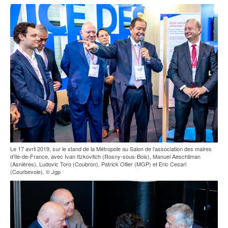
Le 17 avril 2019, sur le stand de la Métropole au Salon de l’association des maires
d’Ile-de-France, avec Ivan Itzkovitch (Rosny-sous-Bois), Manuel Aeschliman
(Asnières), Ludovic Toro (Coubron), Patrick Ollier (MGP) et Eric Cesari
(Courbevoie). © Jgp