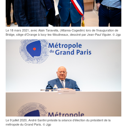
Le 18 mars 2021, avec Alain Taravella, (Altarea-Cogedim) lors de l’inauguration de
Bridge, siège d’Orange à Issy-les-Moulineaux, dessiné par Jean-Paul Viguier. © Jgp
Le 9 juillet 2020, André Santini préside la séance d’élection du président de la
métropole du Grand Paris. © Jgp