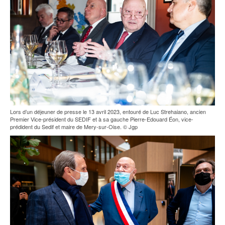
Lors d’un déjeuner de presse le 13 avril 2023, entouré de Luc Strehaiano, ancien
Premier Vice-président du SEDIF et à sa gauche Pierre-Edouard Éon, vice-
prédident du Sedif et maire de Mery-sur-Oise. © Jgp