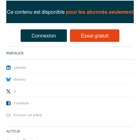
93
Ce contenu est disponible
pour les abonnés seulement
94
95
Connexion
Essai gratuit
PARTAGER
Linkedin
Bluesky
X
Facebook
Envoyer cet article
Auteur