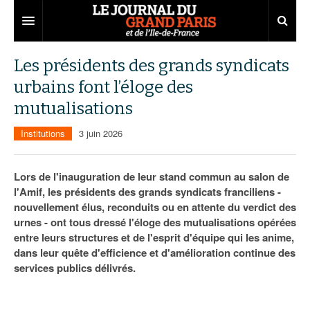
Grand Paris
Les présidents des grands syndicats
urbains font l’éloge des
Territoires
mutualisations
Entreprises
Aménagement
Institutions
3 juin 2026
Départements
Collectivités
Développement économique
Carnet
Institutions
Emploi
75
Lors de l'inauguration de leur stand commun au salon de
l'Amif, les présidents des grands syndicats franciliens -
Les Assises du Grand Paris
Services urbains
Attractivité
77
Nominations
nouvellement élus, reconduits ou en attente du verdict des
urnes - ont tous dressé l'éloge des mutualisations opérées
Le podcast
Innovation
78
Portraits
Éditions précédentes
entre leurs structures et de l'esprit d'équipe qui les anime,
dans leur quête d'efficience et d'amélioration continue des
Transport
91
Agenda
Ecouter les épisodes
services publics délivrés.
Marchés publics
92
Lire les résumés