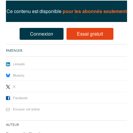
93
Ce contenu est disponible
pour les abonnés seulement
94
95
Connexion
Essai gratuit
PARTAGER
Linkedin
Bluesky
X
Facebook
Envoyer cet article
Auteur