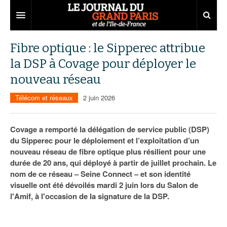
Grand Paris
Fibre optique : le Sipperec attribue
la DSP à Covage pour déployer le
Territoires
nouveau réseau
Entreprises
Aménagement
Télécom et réseaux
2 juin 2026
Départements
Collectivités
Développement économique
Carnet
Institutions
Emploi
75
Covage a remporté la délégation de service public (DSP)
du Sipperec pour le déploiement et l’exploitation d’un
Les Assises du Grand Paris
Services urbains
Attractivité
77
Nominations
nouveau réseau de fibre optique plus résilient pour une
durée de 20 ans, qui déployé à partir de juillet prochain. Le
Le podcast
Innovation
78
Portraits
Éditions précédentes
nom de ce réseau – Seine Connect – et son identité
visuelle ont été dévoilés mardi 2 juin lors du Salon de
Transport
91
Agenda
Ecouter les épisodes
l'Amif, à l'occasion de la signature de la DSP.
Marchés publics
92
Lire les résumés