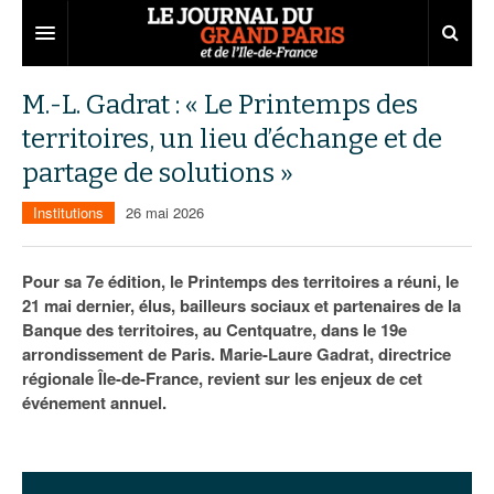
Grand Paris
M.-L. Gadrat : « Le Printemps des
territoires, un lieu d’échange et de
Territoires
partage de solutions »
Entreprises
Aménagement
Institutions
26 mai 2026
Départements
Collectivités
Développement économique
Carnet
Institutions
Emploi
75
Pour sa 7e édition, le Printemps des territoires a réuni, le
21 mai dernier, élus, bailleurs sociaux et partenaires de la
Les Assises du Grand Paris
Services urbains
Attractivité
77
Nominations
Banque des territoires, au Centquatre, dans le 19e
arrondissement de Paris. Marie-Laure Gadrat, directrice
Le podcast
Innovation
78
Portraits
Éditions précédentes
régionale Île-de-France, revient sur les enjeux de cet
événement annuel.
Transport
91
Agenda
Ecouter les épisodes
Marchés publics
92
Lire les résumés