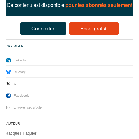
93
Ce contenu est disponible
pour les abonnés seulement
94
95
Connexion
Essai gratuit
PARTAGER
Linkedin
Bluesky
X
Facebook
Envoyer cet article
Auteur
Jacques Paquier