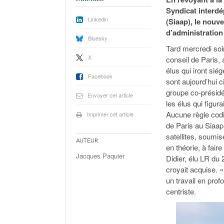
Syndicat interdé
Linkedin
(Siaap), le nouve
d’administration
Bluesky
Tard mercredi soir
X
conseil de Paris,
élus qui iront sié
Facebook
sont aujourd’hui c
groupe co-présidé
Envoyer cet article
les élus qui figur
Aucune règle codif
Imprimer cet article
de Paris au Siaap,
satellites, soumis
Auteur
en théorie, à fair
Jacques Paquier
Didier, élu LR du 
croyait acquise. «
un travail en pro
centriste.