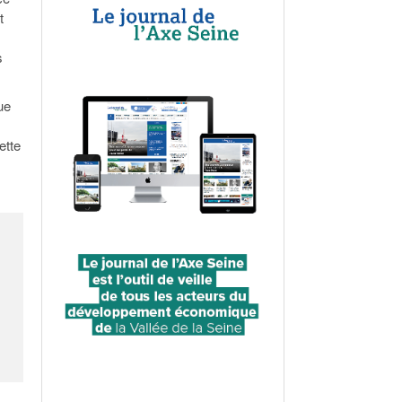
t
s
ue
ette