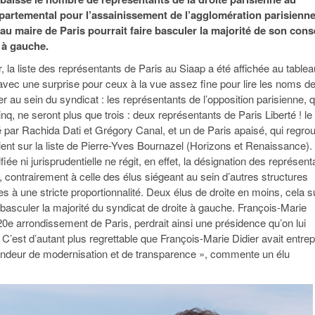
95
À Paris, les cadres de la tech et de la finance
Exclusif – Apex
janvier 2026
partemental pour l’assainissement de l’agglomération parisienn
-
redessinent le marché de la location de luxe
feuille de rout
au maire de Paris pourrait faire basculer la majorité de son cons
16 juillet 2026
juillet 2026
Municipales 2026 : la CCI livre 23 pist
 à gauche.
- 20 ja
relancer l’économie parisienne
Saint-Agne immobilier inaugure une nouvelle
, la liste des représentants de Paris au Siaap a été affichée au table
À Paris, les ca
- 15 juillet 2026
résidence à Torcy
Municipales 2026 : la CCI de l’Essonne
redessinent le
 avec une surprise pour ceux à la vue assez fine pour lire les noms d
16 juillet 2026
Cahier d’expert à destination des can
ger au sein du syndicat : les représentants de l’opposition parisienne, q
Plus d'articles
janvier 2026
inq, ne seront plus que trois : deux représentants de Paris Liberté ! le
Pl
 par Rachida Dati et Grégory Canal, et un de Paris apaisé, qui regro
Plus d'articles
aient sur la liste de Pierre-Yves Bournazel (Horizons et Renaissance).
iée ni jurisprudentielle ne régit, en effet, la désignation des représent
 contrairement à celle des élus siégeant au sein d’autres structures
es à une stricte proportionnalité. Deux élus de droite en moins, cela suf
e basculer la majorité du syndicat de droite à gauche. François-Marie
20e arrondissement de Paris, perdrait ainsi une présidence qu’on lui
 C’est d’autant plus regrettable que François-Marie Didier avait entrep
fondeur de modernisation et de transparence », commente un élu