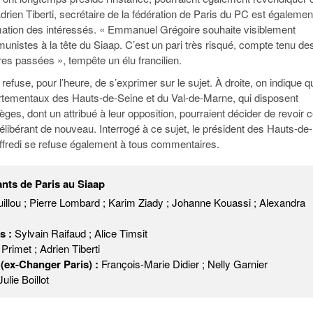
drien Tiberti, secrétaire de la fédération de Paris du PC est égalemen
mation des intéressés. « Emmanuel Grégoire souhaite visiblement
unistes à la tête du Siaap. C’est un pari très risqué, compte tenu de
es passées », tempête un élu francilien.
n refuse, pour l’heure, de s’exprimer sur le sujet. À droite, on indique q
rtementaux des Hauts-de-Seine et du Val-de-Marne, qui disposent
ges, dont un attribué à leur opposition, pourraient décider de revoir c
élibérant de nouveau. Interrogé à ce sujet, le président des Hauts-de-
ffredi se refuse également à tous commentaires.
nts de Paris au Siaap
illou ; Pierre Lombard ; Karim Ziady ; Johanne Kouassi ; Alexandra
s :
Sylvain Raifaud ; Alice Timsit
Primet ; Adrien Tiberti
 (ex-Changer Paris) :
François-Marie Didier ; Nelly Garnier
ulie Boillot