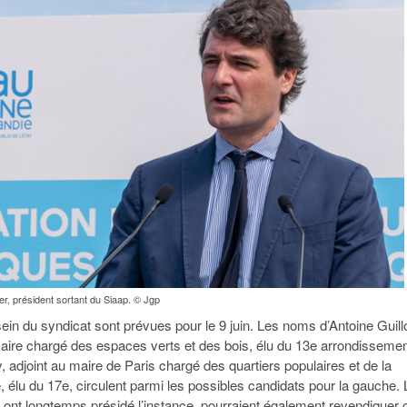
er, président sortant du Siaap. © Jgp
sein du syndicat sont prévues pour le 9 juin. Les noms d’Antoine Guill
maire chargé des espaces verts et des bois, élu du 13e arrondissemen
 adjoint au maire de Paris chargé des quartiers populaires et de la
lle, élu du 17e, circulent parmi les possibles candidats pour la gauche.
ont longtemps présidé l’instance, pourraient également revendiquer 