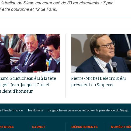
nistration du Siaap est composé de 33 représentants : 7 par
etite couronne et 12 de Paris.
nard Gauducheau élu à la tête
Pierre-Michel Delecroix élu
igeif, Jean-Jacques Guillet
président du Sipperec
sident d'honneur
e l'Ile-de-France
Institutions
La gauche en passe de retrouver la présidence du Siaap
RITOIRES
CARNET
DÉPARTEMENTS
NUMÉRITHÈ