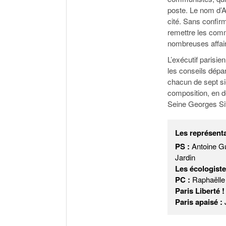
poste. Le nom d’A
cité. Sans confir
remettre les comm
nombreuses affair
L’exécutif parisie
les conseils dépa
chacun de sept siè
composition, en d
Seine Georges Si
Les représenta
PS :
Antoine Gu
Jardin
Les écologiste
PC :
Raphaëlle 
Paris Liberté !
Paris apaisé :
J