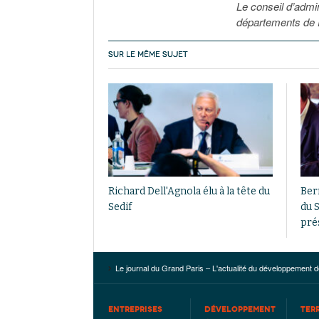
Le conseil d’admi
départements de P
SUR LE MÊME SUJET
Richard Dell'Agnola élu à la tête du
Ber
Sedif
du S
pré
Le journal du Grand Paris – L'actualité du développement d
ENTREPRISES
DÉVELOPPEMENT
TER