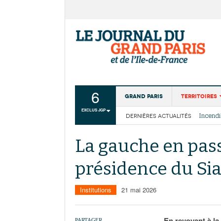
6
Grand Paris
Territoires
EXCLUS JGP
DERNIÈRES ACTUALITÉS
Aménagemen
La Cais
Collectivité
Les cou
La gauche en pass
Institutions
présidence du Si
Services urb
Institutions
21 mai 2026
En revoyant à la
PARTAGER