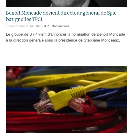
Benoît Moncade devient directeur général de Spie
batignolles TPCI
19 décembre 2014 -
92
-
BTP
-
Nominations
Le groupe de BTP vient d'annoncer la nomination de Benoît Moncade
à la direction générale sous la présidence de Stéphane Monceaux.