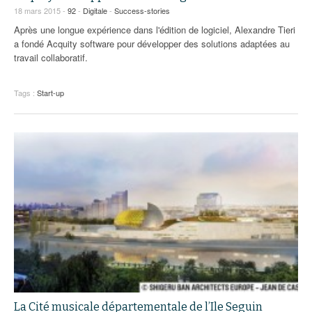
93
18 mars 2015 -
92
-
Digitale
-
Success-stories
Après une longue expérience dans l'édition de logiciel, Alexandre Tieri
94
a fondé Acquity software pour développer des solutions adaptées au
travail collaboratif.
95
Tags :
Start-up
La Cité musicale départementale de l’Ile Seguin