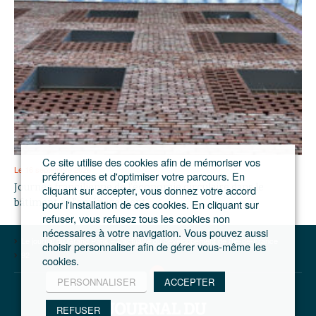
Ce site utilise des cookies afin de mémoriser vos
Le 16 septembre 2026
préférences et d'optimiser votre parcours. En
Journée francilienne de l’économie circulaire dans le
cliquant sur accepter, vous donnez votre accord
pour l'installation de ces cookies. En cliquant sur
bâtiment et l’aménagement
refuser, vous refusez tous les cookies non
nécessaires à votre navigation. Vous pouvez aussi
Le journal du Grand Paris – L'actualité du développement de l'Ile-de-France
choisir personnaliser afin de gérer vous-même les
92
cookies.
PERSONNALISER
ACCEPTER
REFUSER