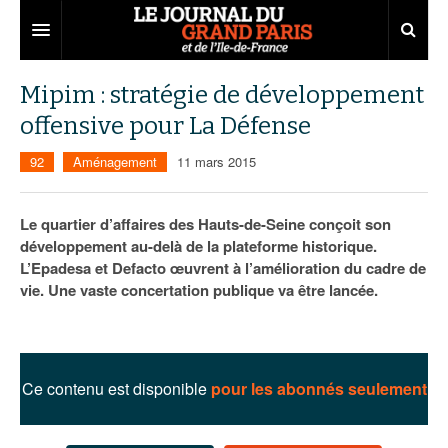
Grand Paris
Mipim : stratégie de développement
offensive pour La Défense
Territoires
92
Aménagement
11 mars 2015
Entreprises
Aménagement
Départements
Collectivités
Développement économique
Le quartier d’affaires des Hauts-de-Seine conçoit son
développement au-delà de la plateforme historique.
Carnet
Institutions
Emploi
75
L’Epadesa et Defacto œuvrent à l’amélioration du cadre de
vie. Une vaste concertation publique va être lancée.
Les Assises du Grand Paris
Services urbains
Attractivité
77
Nominations
Le podcast
Innovation
78
Portraits
Éditions précédentes
Transport
91
Agenda
Ecouter les épisodes
Ce contenu est disponible
pour les abonnés seulement
Marchés publics
92
Lire les résumés