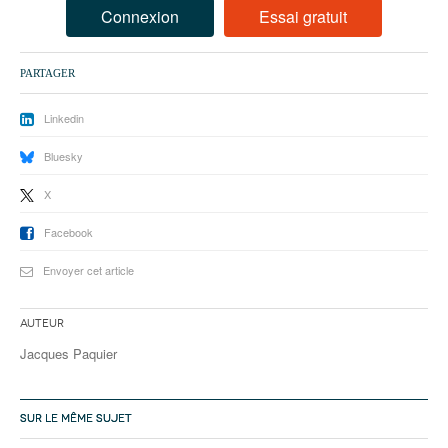
93
Connexion
Essai gratuit
94
PARTAGER
95
Linkedin
Bluesky
X
Facebook
Envoyer cet article
Auteur
Jacques Paquier
SUR LE MÊME SUJET