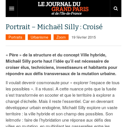
Grand Paris
Portrait – Michaël Silly : Croisé
Territoires
Portraits
Urbanisme
Zoom
19 février 2015
Entreprises
Aménagement
« Père » de la structure et du concept Ville hybride,
Départements
Collectivités
Développement économique
Michaël Silly porte haut l’idée qu’il est nécessaire de
croiser élus, techniciens, investisseurs et habitants pour
Carnet
Institutions
Emploi
75
répondre aux défis transversaux de la mutation urbaine.
Les Assises du Grand Paris
Services urbains
Attractivité
77
Nominations
Il voulait devenir cosmonaute pour « explorer l’espace de tous
les possibles ». Il a réussi. A cette nuance près que la fusée
Le podcast
Innovation
78
Portraits
Éditions précédentes
s’est transformée en scooter et que le territoire à explorer a
changé d’échelle. Mais il reste l’essentiel. Car en devenant
Transport
91
Agenda
Ecouter les épisodes
développeur urbain endogène, Michaël Silly explore un vaste
territoire : la ville hybride et son champ des possibles. Son
Marchés publics
92
Lire les résumés
leitmotiv : faire de l’hybridation une réponse aux défis des
villes en mutation, en multipliant les passerelles entre les