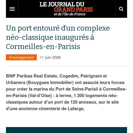
Grand Paris
Un port entouré d’un complexe
néo-classique inaugurés à
Territoires
Cormeilles-en-Parisis
Entreprises
Aménagement
Aménagement
11 juin 2026
Départements
Collectivités
Développement économique
Carnet
Institutions
Emploi
75
BNP Paribas Real Estate, Cogedim, Patrignani et
Urbanera (Bouygues Immobilier) ont associé leurs forces
Les Assises du Grand Paris
Services urbains
Attractivité
77
Nominations
pour créer la marina du Port de Seine-Parisii à Cormeilles-
en-Parisis (Val-d'Oise) : à terme, 1 200 logements néo-
Le podcast
Innovation
78
Portraits
Éditions précédentes
classiques autour d'un port de 120 anneaux, sur le site
d'une ancienne cimenterie de Lafarge.
Transport
91
Agenda
Ecouter les épisodes
Marchés publics
92
Lire les résumés