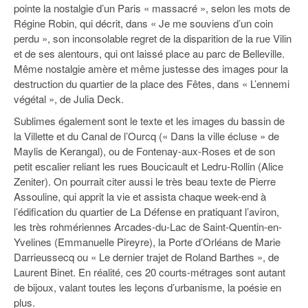
pointe la nostalgie d’un Paris « massacré », selon les mots de
Régine Robin, qui décrit, dans « Je me souviens d’un coin
perdu », son inconsolable regret de la disparition de la rue Vilin
et de ses alentours, qui ont laissé place au parc de Belleville.
Même nostalgie amère et même justesse des images pour la
destruction du quartier de la place des Fêtes, dans « L’ennemi
végétal », de Julia Deck.
Sublimes également sont le texte et les images du bassin de
la Villette et du Canal de l’Ourcq (« Dans la ville écluse » de
Maylis de Kerangal), ou de Fontenay-aux-Roses et de son
petit escalier reliant les rues Boucicault et Ledru-Rollin (Alice
Zeniter). On pourrait citer aussi le très beau texte de Pierre
Assouline, qui apprit la vie et assista chaque week-end à
l’édification du quartier de La Défense en pratiquant l’aviron,
les très rohmériennes Arcades-du-Lac de Saint-Quentin-en-
Yvelines (Emmanuelle Pireyre), la Porte d’Orléans de Marie
Darrieussecq ou « Le dernier trajet de Roland Barthes », de
Laurent Binet. En réalité, ces 20 courts-métrages sont autant
de bijoux, valant toutes les leçons d’urbanisme, la poésie en
plus.