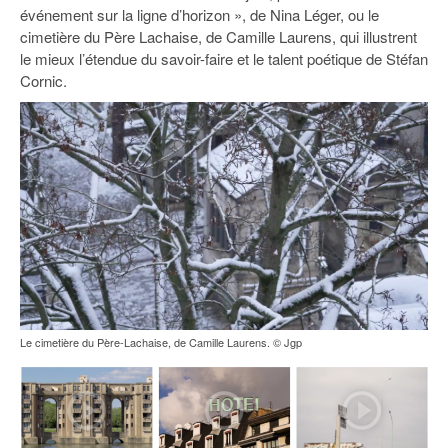
93
événement sur la ligne d’horizon », de Nina Léger, ou le
cimetière du Père Lachaise, de Camille Laurens, qui illustrent
94
le mieux l’étendue du savoir-faire et le talent poétique de Stéfan
Cornic.
95
Le cimetière du Père-Lachaise, de Camille Laurens. © Jgp