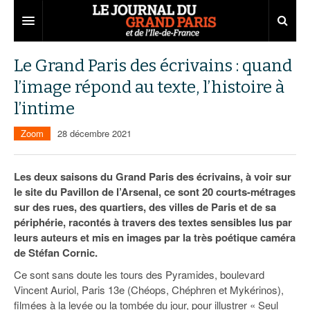
Grand Paris
Le Grand Paris des écrivains : quand
l’image répond au texte, l’histoire à
Territoires
l’intime
Entreprises
Aménagement
Zoom
28 décembre 2021
Départements
Collectivités
Développement économique
Carnet
Institutions
Emploi
75
Les deux saisons du Grand Paris des écrivains, à voir sur
le site du Pavillon de l’Arsenal, ce sont 20 courts-métrages
Les Assises du Grand Paris
Services urbains
Attractivité
77
Nominations
sur des rues, des quartiers, des villes de Paris et de sa
périphérie, racontés à travers des textes sensibles lus par
Le podcast
Innovation
78
Portraits
Éditions précédentes
leurs auteurs et mis en images par la très poétique caméra
de Stéfan Cornic.
Transport
91
Agenda
Ecouter les épisodes
Ce sont sans doute les tours des Pyramides, boulevard
Marchés publics
92
Lire les résumés
Vincent Auriol, Paris 13e (Chéops, Chéphren et Mykérinos),
filmées à la levée ou la tombée du jour, pour illustrer « Seul