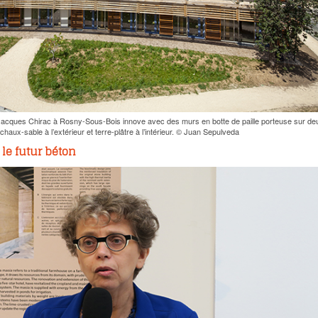
 Jacques Chirac à Rosny-Sous-Bois innove avec des murs en botte de paille porteuse sur de
haux-sable à l’extérieur et terre-plâtre à l’intérieur. © Juan Sepulveda
 le futur béton