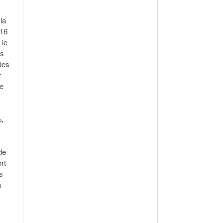
la
016
 le
is
des
r
re
%,
de
rt
s
a