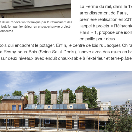
La Ferme du rail, dans le 1
arrondissement de Paris,
première réalisation en 201
jet d’une rénovation thermique par le ravalement des
l’appel à projets « Réinvent
isolation par l’extérieur en chaux-chanvre projeté.
chitectes
Paris » 1, propose une isol
en paille pour deux
ois qui encadrent le potager. Enfin, le centre de loisirs Jacques Chir
 à Rosny-sous-Bois (Seine-Saint-Denis), innove avec des murs en bo
 sur deux niveaux avec enduit chaux-sable à l’extérieur et terre-plâtre