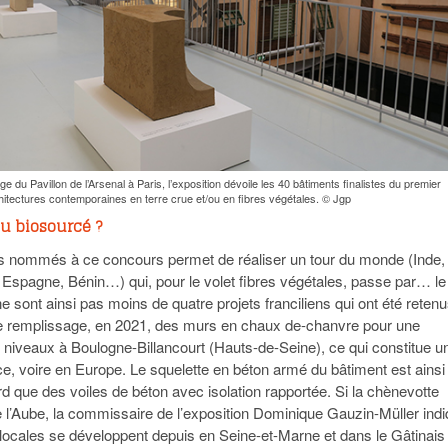
ge du Pavillon de l’Arsenal à Paris, l’exposition dévoile les 40 bâtiments finalistes du premier
hitectures contemporaines en terre crue et/ou en fibres végétales. © Jgp
du biosourcé ?
s nommés à ce concours permet de réaliser un tour du monde (Inde,
 Espagne, Bénin…) qui, pour le volet fibres végétales, passe par… le
 sont ainsi pas moins de quatre projets franciliens qui ont été retenu
 remplissage, en 2021, des murs en chaux de-chanvre pour une
 niveaux à Boulogne-Billancourt (Hauts-de-Seine), ce qui constitue u
e, voire en Europe. Le squelette en béton armé du bâtiment est ainsi
rd que des voiles de béton avec isolation rapportée. Si la chènevotte
 de l’Aube, la commissaire de l’exposition Dominique Gauzin-Müller ind
s locales se développent depuis en Seine-et-Marne et dans le Gâtinais