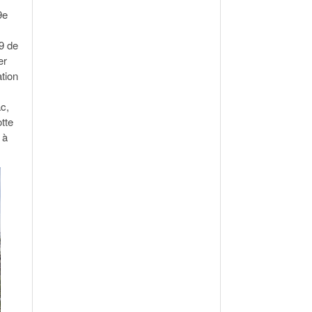
9e
9 de
er
ation
ac,
tte
 à