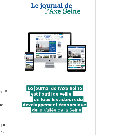
s. A
ne
ique
 ».