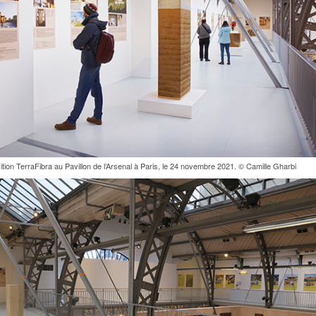
tion TerraFibra au Pavillon de l’Arsenal à Paris, le 24 novembre 2021. © Camille Gharbi