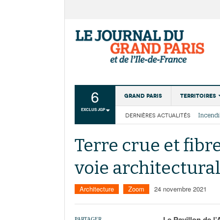
6
Grand Paris
Territoires
EXCLUS JGP
DERNIÈRES ACTUALITÉS
Aménagemen
La Cais
Collectivité
Les cou
Terre crue et fibr
Institutions
voie architectural
Services urb
Architecture
Zoom
24 novembre 2021
Le Pavillon de l’
PARTAGER