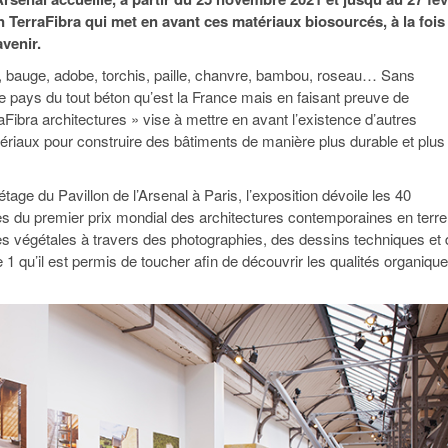
95
À Paris, les cadres de la tech et de la finance
Exclusif – Apex
janvier 2026
on TerraFibra qui met en avant ces matériaux biosourcés, à la fois
-
redessinent le marché de la location de luxe
feuille de rout
avenir.
16 juillet 2026
juillet 2026
Municipales 2026 : la CCI livre 23 pist
e, bauge, adobe, torchis, paille, chanvre, bambou, roseau… Sans
- 20 ja
relancer l’économie parisienne
Saint-Agne immobilier inaugure une nouvelle
 pays du tout béton qu’est la France mais en faisant preuve de
À Paris, les ca
- 15 juillet 2026
résidence à Torcy
Municipales 2026 : la CCI de l’Essonne
redessinent le
Fibra architectures » vise à mettre en avant l’existence d’autres
16 juillet 2026
Cahier d’expert à destination des can
ériaux pour construire des bâtiments de manière plus durable et plus
Plus d'articles
janvier 2026
Pl
Plus d'articles
étage du Pavillon de l’Arsenal à Paris, l’exposition
dévoile les 40
tes du premier prix mondial des architectures contemporaines en terre
res végétales à travers des photographies, des dessins techniques et
 1 qu’il est permis de toucher afin de découvrir les qualités organiqu
.