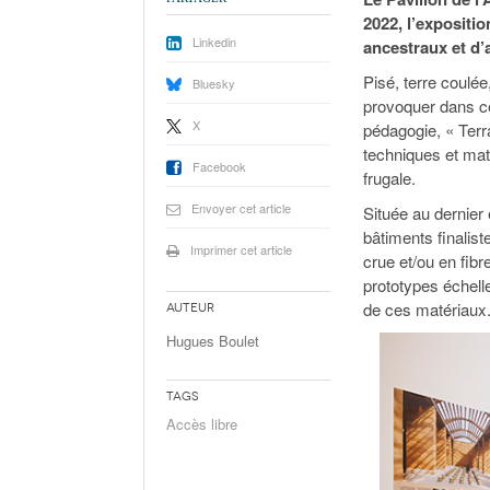
2022, l’expositi
Linkedin
ancestraux et d’
Pisé, terre coulé
Bluesky
provoquer dans ce
X
pédagogie, « Terra
techniques et mat
Facebook
frugale.
Envoyer cet article
Située au dernier 
bâtiments finalis
Imprimer cet article
crue et/ou en fib
prototypes échelle
de ces matériaux
Auteur
Hugues Boulet
Tags
Accès libre