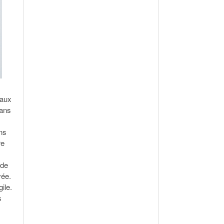
 aux
dans
ans
re
 de
vée.
ile.
s