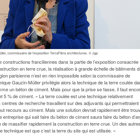
ler, commissaire de l’exposition TerraFibra architectures. © Jgp
de constructions franciliennes dans la partie de l’exposition consacrée
truction en terre crue, la réalisation à grande échelle de bâtiments 
gion parisienne n’est en rien impossible selon la commissaire de
nique Gauzin-Müller privilégie alors la technique de la terre coulée d
e un béton de ciment. Mais pour que la prise se fasse, il faut enco
 et 5 % de ciment. « La terre coulée est une technique relativement
 centres de recherche travaillent sur des adjuvants qui permettraient
out recours au ciment. Mais une solution devrait rapidement être trou
te entreprise qui sait faire du béton de ciment saura faire du béton d’arg
 de massifier rapidement la construction en terre crue. Un des autre
 technique est que c’est la terre du site qui est utilisée. »