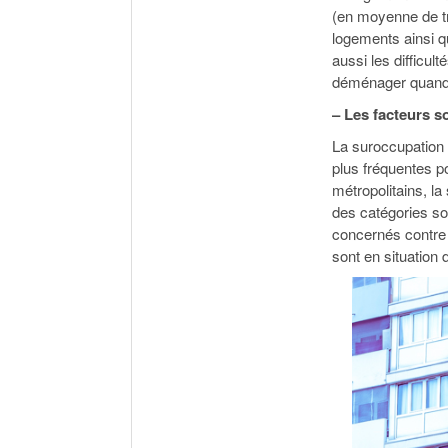
(en moyenne de tr
logements ainsi qu
aussi les difficu
déménager quand l
– Les facteurs 
La suroccupation 
plus fréquentes po
métropolitains, l
des catégories s
concernés contre
sont en situation