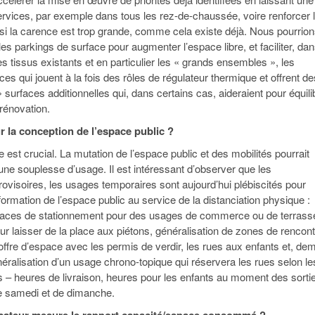
ervices, par exemple dans tous les rez-de-chaussée, voire renforcer 
si la carence est trop grande, comme cela existe déjà. Nous pourrio
t les parkings de surface pour augmenter l’espace libre, et faciliter, da
s tissus existants et en particulier les « grands ensembles », les
ces qui jouent à la fois des rôles de régulateur thermique et offrent de
surfaces additionnelles qui, dans certains cas, aideraient pour équili
 rénovation.
r la conception de l’espace public ?
est crucial. La mutation de l’espace public et des mobilités pourrait
une souplesse d’usage. Il est intéressant d’observer que les
isoires, les usages temporaires sont aujourd’hui plébiscités pour
formation de l’espace public au service de la distanciation physique :
laces de stationnement pour des usages de commerce ou de terrass
r laisser de la place aux piétons, généralisation de zones de rencont
 offre d’espace avec les permis de verdir, les rues aux enfants et, de
néralisation d’un usage chrono-topique qui réservera les rues selon le
es – heures de livraison, heures pour les enfants au moment des sorti
e samedi et de dimanche.