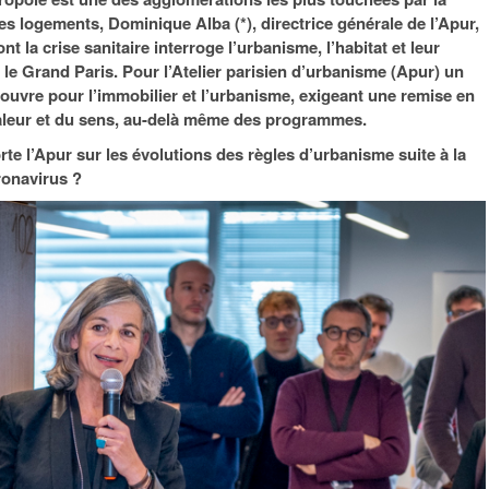
95
À Paris, les cadres de la tech et de la finance
Exclusif – Apex
janvier 2026
s logements, Dominique Alba (*), directrice générale de l’Apur,
-
redessinent le marché de la location de luxe
feuille de rout
ont la crise sanitaire interroge l’urbanisme, l’habitat et leur
16 juillet 2026
juillet 2026
Municipales 2026 : la CCI livre 23 pist
le Grand Paris. Pour l’Atelier parisien d’urbanisme (Apur) un
- 20 ja
relancer l’économie parisienne
ouvre pour l’immobilier et l’urbanisme, exigeant une remise en
Saint-Agne immobilier inaugure une nouvelle
À Paris, les ca
valeur et du sens, au-delà même des programmes.
- 15 juillet 2026
résidence à Torcy
Municipales 2026 : la CCI de l’Essonne
redessinent le
16 juillet 2026
Cahier d’expert à destination des can
rte l’Apur sur les évolutions des règles d’urbanisme suite à la
Plus d'articles
janvier 2026
onavirus ?
Pl
Plus d'articles