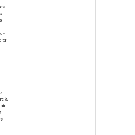
les
ns
ns
s «
brer
e,
re à
main
s
es