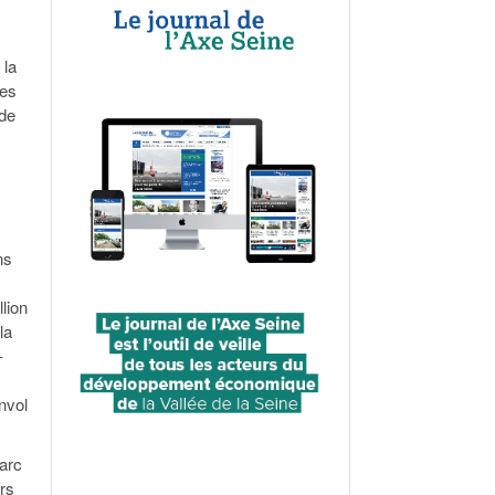
 la
des
 de
ns
lion
la
-
nvol
parc
rs