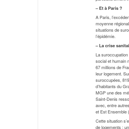
– Et à Paris ?
A Paris, l’excéde
moyenne régionale
situations de suro
l’épidémie.
– La crise sanit
La suroccupation 
social et humain 
67 millions de Fra
leur logement. Su
suroccupées, 819
d’habitants du Gr
MGP une des métr
Saint-Denis ress
avec, entre autre
et Est Ensemble 
Cette situation s’
de logements : un