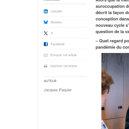
suroccupation de
Linkedin
décrit la façon d
conception dans 
Bluesky
nouveau cycle s’
question de la 
X
– Quel regard po
Facebook
pandémie du cor
Envoyer cet article
Imprimer cet article
Auteur
Jacques Paquier