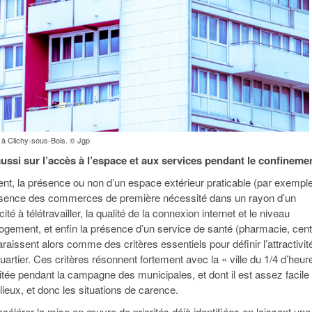
à Clichy-sous-Bois. © Jgp
aussi sur l’accès à l’espace et aux services pendant le confineme
ment, la présence ou non d’un espace extérieur praticable (par exempl
présence des commerces de première nécessité dans un rayon d’un
ité à télétravailler, la qualité de la connexion internet et le niveau
ogement, et enfin la présence d’un service de santé (pharmacie, cent
araissent alors comme des critères essentiels pour définir l’attractivit
quartier. Ces critères résonnent fortement avec la « ville du 1/4 d’heur
itée pendant la campagne des municipales, et dont il est assez facile
 lieux, et donc les situations de carence.
célérer la mise en œuvre de priorités déjà identifiées en laissant une