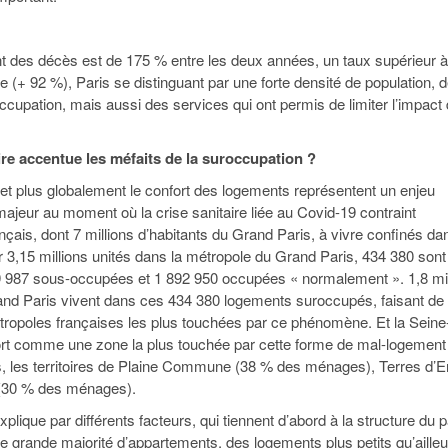
nt des décès est de 175 % entre les deux années, un taux supérieur à
 (+ 92 %), Paris se distinguant par une forte densité de population, 
ccupation, mais aussi des services qui ont permis de limiter l’impact
aire accentue les méfaits de la suroccupation ?
et plus globalement le confort des logements représentent un enjeu
majeur au moment où la crise sanitaire liée au Covid-19 contraint
nçais, dont 7 millions d’habitants du Grand Paris, à vivre confinés da
r 3,15 millions unités dans la métropole du Grand Paris, 434 380 sont
 987 sous-occupées et 1 892 950 occupées « normalement ». 1,8 mil
and Paris vivent dans ces 434 380 logements suroccupés, faisant de 
opoles françaises les plus touchées par ce phénomène. Et la Seine
ort comme une zone la plus touchée par cette forme de mal-logement
s, les territoires de Plaine Commune (38 % des ménages), Terres d’E
(30 % des ménages).
explique par différents facteurs, qui tiennent d’abord à la structure du 
e grande majorité d’appartements, des logements plus petits qu’ailleu