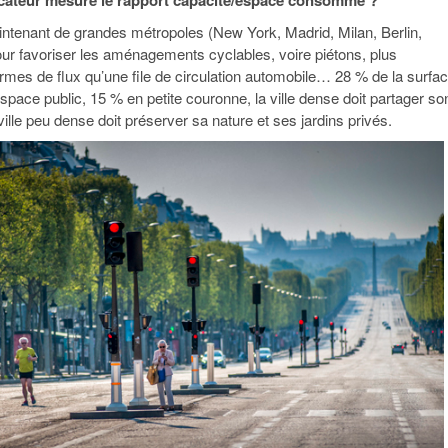
icateur mesure le rapport capacité/espace consommé ?
intenant de grandes métropoles (New York, Madrid, Milan, Berlin,
pour favoriser les aménagements cyclables, voire piétons, plus
rmes de flux qu’une file de circulation automobile… 28 % de la surfa
espace public, 15 % en petite couronne, la ville dense doit partager so
ville peu dense doit préserver sa nature et ses jardins privés.