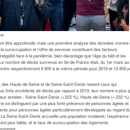
Jgp
ont être approfondis mais une première analyse des données montre
, la suroccupation et l’offre de services constituent des facteurs
inégalité face à la pandémie, bien davantage que l’âge du bâti et les
Le nombre de décès survenus en Ile-de-France était, du 1er mars au
 contre respectivement 9 800 à la même période pour 2019 et 10 800 
des Hauts-de-Seine et de Seine-Saint-Denis restent ceux qui
plus forts excédents de décès par rapport à 2019, leur nombre a plus 
deux années : Seine-Saint-Denis (+223 %), Hauts-de-Seine (+ 232 %)
e se distinguent par une plus forte présence de personnes âgées et
ments pour personnes âgées particulièrement développée au regard d
e. La Seine-Saint-Denis accueille une population modeste, l’espérance
ment plus faible, et le taux de suroccupation des logements
mportant.