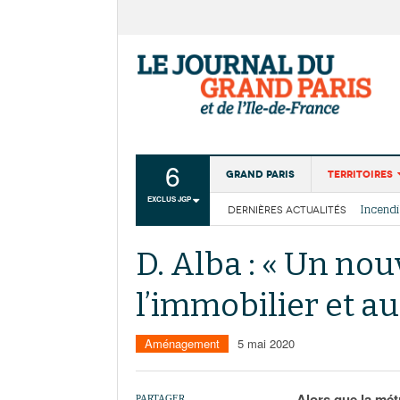
6
Grand Paris
Territoires
EXCLUS JGP
DERNIÈRES ACTUALITÉS
Aménagemen
La Cais
Collectivité
Les cou
D. Alba : « Un no
Institutions
l’immobilier et au
Services urb
Aménagement
5 mai 2020
Alors que la mét
PARTAGER